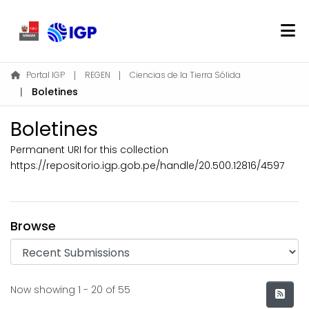
Home
Portal IGP
REGEN
Ciencias de la Tierra Sólida
Boletines
About REGEN
Communities & Collections
Boletines
Find
Permanent URI for this collection
Statistics
https://repositorio.igp.gob.pe/handle/20.500.12816/4597
Log In
Browse
EN
Recent Submissions
Now showing
1 - 20 of 55