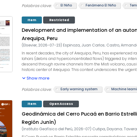
lo hace diferente al evento El Niño 1997/1998. Esto podría influir
El Niño
Fenómeno El Niño
Palabras clave:
Item
Restricted
Development and implementation of an automa
Arequipa, Peru
(
Elsevier
,
2026-07-23
)
Espinoza, Juan Carlos
;
Castro, Armand
In recent decades, the city of Arequipa, Peru, has experienced 
lahars (debris and hyperconcentrated flows) triggered by inten
descend through ravine channels from the Misti volcano, causi
historic center of Arequipa. This context underscores the urgent
system. Here we present the development and implementation 
Show more
ravines that extend from the SW flank of Misti volcano and cros
Monitoring System (SMH), which has operated since 1990 in th
Early warning system
Machine learn
Palabras clave:
autonomous, solar-powered remote stations equipped with rada
machine-learning-based image analysis for continuous monitor
season, the ALMS successfully detected two lahar events in t
Item
Open Access
operational reliability and effectiveness as an early-warning t
Geodinámica del Cerro Pucaá en Barrio Estrell
ALMS represents a scalable solution that can be replicated in 
flows and enhance disaster risk management.
Región Junín)
(
Instituto Geofísico del Perú
,
2026-07
)
Cutipa, Dayana
;
Tavera
El Cerro Pucaá en Barrio Estrellita presenta características g