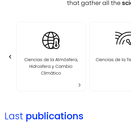
that gather all the
sci
ca y
Ciencias de la Atmósfera,
Ciencias de la Ti
co
Hidrosfera y Cambio
Climático
Last
publications