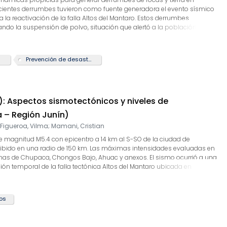
 recientes derrumbes tuvieron como fuente generadora el evento sísmico
 a la reactivación de la falla Altos del Mantaro. Estos derrumbes
rando la suspensión de polvo, situación que alertó a la población que
n la ocurrencia de réplicas y ante lluvias, se hacen presentes como
Prevención de desastres
4): Aspectos sismotectónicos y niveles de
 – Región Junín)
 Figueroa, Vilma
;
Mamani, Cristian
 de magnitud M5.4 con epicentro a 14 km al S-SO de la ciudad de
cibido en una radio de 150 km. Las máximas intensidades evaluadas en
rbanas de Chupaca, Chongos Bajo, Ahuac y anexos. El sismo ocurrió a una
ión temporal de la falla tectónica Altos del Mantaro ubicada en
 área urbana de Chongos Bajo fueron de 75 cm/seg², suficiente para
tructuras de adobe, las mismas que prevalecen en el área urbana de
os