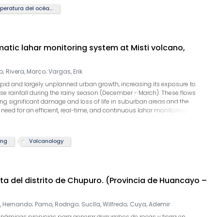
 en el desarrollo de las precipitaciones en la costa peruana.
Temperatura del océano
tic lahar monitoring system at Misti volcano,
o
;
Rivera, Marco
;
Vargas, Erik
rapid and largely unplanned urban growth, increasing its exposure to
se rainfall during the rainy season (December - March). These flows
ng significant damage and loss of life in suburban areas and the
 need for an efficient, real-time, and continuous lahar monitoring
of an Automatic Lahars Monitoring System (ALMS) deployed across six
s the city of Arequipa. The ALMS is an improved version of the Huaicos
e Quebrada Rioseco near Lima, Perú. The ALMS comprises ten
ing
Volcanology
r motion sensors, LiDAR level sensors, surveillance cameras, and
ing and detection of lahar activity. During the 2024–2025 rainy
he Quebrada El Pato and Quebrada Venezuela channels, demonstrating its
ool. Owing to its low cost, modular design, and robust performance, the
ita del distrito de Chupuro. (Provincia de Huancayo –
other volcanic and non-volcanic regions to reduce the impacts of debris
, Hernando
;
Pamo, Rodrigo
;
Suclla, Wilfredo
;
Cuya, Ademir
eodinámicas propicias para generar derrumbes de rocas y tierra en