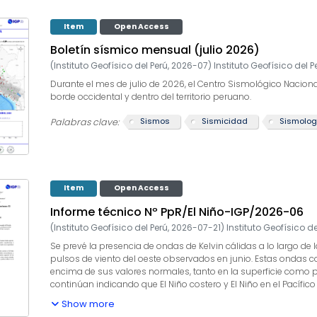
Item
Open Access
Boletín sísmico mensual (julio 2026)
(
Instituto Geofísico del Perú
,
2026-07
)
Instituto Geofísico del P
Durante el mes de julio de 2026, el Centro Sismológico Naciona
borde occidental y dentro del territorio peruano.
Sismos
Sismicidad
Sismolog
Palabras clave:
Item
Open Access
Informe técnico Nº PpR/El Niño-IGP/2026-06
(
Instituto Geofísico del Perú
,
2026-07-21
)
Instituto Geofísico de
Se prevé la presencia de ondas de Kelvin cálidas a lo largo d
pulsos de viento del oeste observados en junio. Estas ondas c
encima de sus valores normales, tanto en la superficie como po
continúan indicando que El Niño costero y El Niño en el Pacífi
cálida extraordinaria y cálida muy fuerte, respectivamente. Si
Show more
anomalías de temperatura superficial del mar pronosticado mu