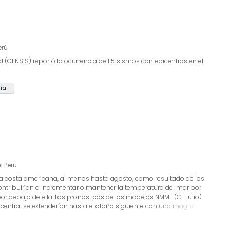
erú
l (CENSIS) reportó la ocurrencia de 115 sismos con epicentros en el
ía
l Perú
e la costa americana, al menos hasta agosto, como resultado de los
ontribuirían a incrementar o mantener la temperatura del mar por
r debajo de ella. Los pronósticos de los modelos NMME (C.I. julio)
co central se extenderían hasta el otoño siguiente con una magnitud
n embargo, para este mismo periodo, el patrón espacial de las
estra que el máximo valor estaría alejado de la costa peruana, lo cual