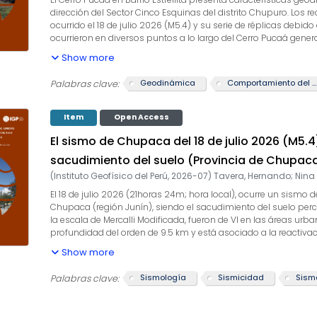
dirección del Sector Cinco Esquinas del distrito Chupuro. Los
ocurrido el 18 de julio 2026 (M5.4) y su serie de réplicas debido
ocurrieron en diversos puntos a lo largo del Cerro Pucaá gene
propuso diversos orígenes. Estos derrumbes son recurrentes co
Show more
deslizamientos y/o flujos de agua y barro.
Geodinámica
Comportamiento del suelo
Palabras clave:
Item
Open Access
El sismo de Chupaca del 18 de julio 2026 (M5.
sacudimiento del suelo (Provincia de Chupaca
(
Instituto Geofísico del Perú
,
2026-07
)
Tavera, Hernando
;
Nina
El 18 de julio 2026 (21horas 24m; hora local), ocurre un sismo
Chupaca (región Junín), siendo el sacudimiento del suelo per
la escala de Mercalli Modificada, fueron de VI en las áreas u
profundidad del orden de 9.5 km y está asociado a la reactivac
dirección sur a pocos kilómetros del distrito de
Show more
Chupaca. Los valores de aceleración del suelo estimado en el
producirse, en respuesta, daños parciales o el colapso de es
Sismología
Sismicidad
Sism
Palabras clave:
Chongos Bajo.