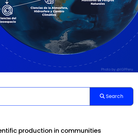
Photo by
@IGPPeru
Search
entific production in communities