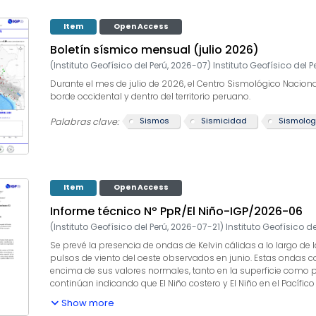
Item
Open Access
Boletín sísmico mensual (julio 2026)
(
Instituto Geofísico del Perú
,
2026-07
)
Instituto Geofísico del P
Durante el mes de julio de 2026, el Centro Sismológico Naciona
borde occidental y dentro del territorio peruano.
Sismos
Sismicidad
Sismolog
Palabras clave:
Item
Open Access
Informe técnico Nº PpR/El Niño-IGP/2026-06
(
Instituto Geofísico del Perú
,
2026-07-21
)
Instituto Geofísico de
Se prevé la presencia de ondas de Kelvin cálidas a lo largo d
pulsos de viento del oeste observados en junio. Estas ondas c
encima de sus valores normales, tanto en la superficie como po
continúan indicando que El Niño costero y El Niño en el Pacífi
cálida extraordinaria y cálida muy fuerte, respectivamente. Si
Show more
anomalías de temperatura superficial del mar pronosticado mu