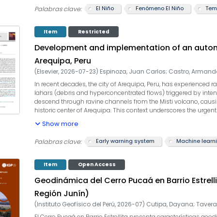
lo hace diferente al evento El Niño 1997/1998. Esto podría influir
El Niño
Fenómeno El Niño
Palabras clave:
Item
Restricted
Development and implementation of an automa
Arequipa, Peru
(
Elsevier
,
2026-07-23
)
Espinoza, Juan Carlos
;
Castro, Armand
In recent decades, the city of Arequipa, Peru, has experienced 
lahars (debris and hyperconcentrated flows) triggered by inten
descend through ravine channels from the Misti volcano, causi
historic center of Arequipa. This context underscores the urgent
system. Here we present the development and implementation 
Show more
ravines that extend from the SW flank of Misti volcano and cros
Monitoring System (SMH), which has operated since 1990 in th
Early warning system
Machine learn
Palabras clave:
autonomous, solar-powered remote stations equipped with rada
machine-learning-based image analysis for continuous monitor
season, the ALMS successfully detected two lahar events in t
Item
Open Access
operational reliability and effectiveness as an early-warning t
Geodinámica del Cerro Pucaá en Barrio Estrell
ALMS represents a scalable solution that can be replicated in 
flows and enhance disaster risk management.
Región Junín)
(
Instituto Geofísico del Perú
,
2026-07
)
Cutipa, Dayana
;
Tavera
El Cerro Pucaá en Barrio Estrellita presenta características g