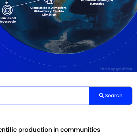
Photo by
@IGPPeru
Search
entific production in communities