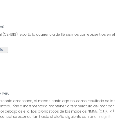
erú
l (CENSIS) reportó la ocurrencia de 115 sismos con epicentros en el
ía
l Perú
e la costa americana, al menos hasta agosto, como resultado de los
ontribuirían a incrementar o mantener la temperatura del mar por
r debajo de ella. Los pronósticos de los modelos NMME (C.I. julio)
co central se extenderían hasta el otoño siguiente con una magnitud
n embargo, para este mismo periodo, el patrón espacial de las
estra que el máximo valor estaría alejado de la costa peruana, lo cual