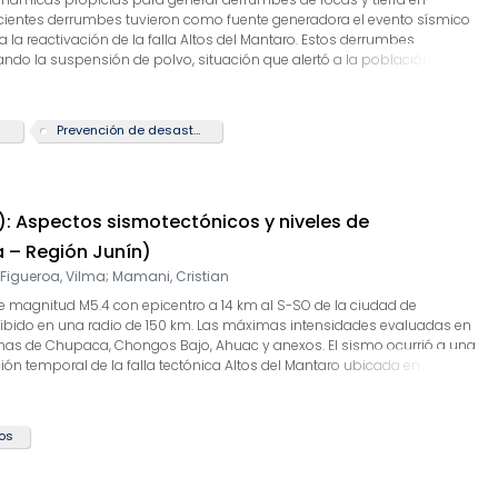
 recientes derrumbes tuvieron como fuente generadora el evento sísmico
 a la reactivación de la falla Altos del Mantaro. Estos derrumbes
rando la suspensión de polvo, situación que alertó a la población que
n la ocurrencia de réplicas y ante lluvias, se hacen presentes como
Prevención de desastres
4): Aspectos sismotectónicos y niveles de
 – Región Junín)
 Figueroa, Vilma
;
Mamani, Cristian
 de magnitud M5.4 con epicentro a 14 km al S-SO de la ciudad de
cibido en una radio de 150 km. Las máximas intensidades evaluadas en
rbanas de Chupaca, Chongos Bajo, Ahuac y anexos. El sismo ocurrió a una
ión temporal de la falla tectónica Altos del Mantaro ubicada en
 área urbana de Chongos Bajo fueron de 75 cm/seg², suficiente para
tructuras de adobe, las mismas que prevalecen en el área urbana de
os