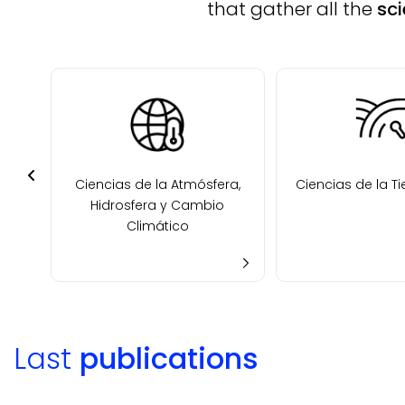
that gather all the
sci
ca y
Ciencias de la Atmósfera,
Ciencias de la Ti
co
Hidrosfera y Cambio
Climático
Last
publications