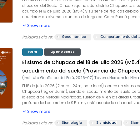
dirección del Sector Cinco Esquinas del distrito Chupuro. Los
ocurrido el 18 de julio 2026 (M5.4) y su serie de réplicas debido
ocurrieron en diversos puntos a lo largo del Cerro Pucaá gene
propuso diversos orígenes. Estos derrumbes son recurrentes co
Show more
deslizamientos y/o flujos de agua y barro.
Geodinámica
Comportamiento del suelo
Palabras clave:
Item
Open Access
El sismo de Chupaca del 18 de julio 2026 (M5.
sacudimiento del suelo (Provincia de Chupaca
(
Instituto Geofísico del Perú
,
2026-07
)
Tavera, Hernando
;
Nina
El 18 de julio 2026 (21horas 24m; hora local), ocurre un sismo
Chupaca (región Junín), siendo el sacudimiento del suelo per
la escala de Mercalli Modificada, fueron de VI en las áreas u
profundidad del orden de 9.5 km y está asociado a la reactivac
dirección sur a pocos kilómetros del distrito de
Show more
Chupaca. Los valores de aceleración del suelo estimado en el
producirse, en respuesta, daños parciales o el colapso de es
Sismología
Sismicidad
Sism
Palabras clave:
Chongos Bajo.