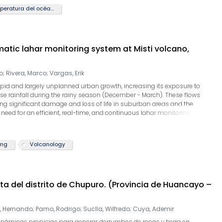
 en el desarrollo de las precipitaciones en la costa peruana.
Temperatura del océano
tic lahar monitoring system at Misti volcano,
o
;
Rivera, Marco
;
Vargas, Erik
rapid and largely unplanned urban growth, increasing its exposure to
se rainfall during the rainy season (December - March). These flows
ng significant damage and loss of life in suburban areas and the
 need for an efficient, real-time, and continuous lahar monitoring
of an Automatic Lahars Monitoring System (ALMS) deployed across six
s the city of Arequipa. The ALMS is an improved version of the Huaicos
e Quebrada Rioseco near Lima, Perú. The ALMS comprises ten
ing
Volcanology
r motion sensors, LiDAR level sensors, surveillance cameras, and
ing and detection of lahar activity. During the 2024–2025 rainy
he Quebrada El Pato and Quebrada Venezuela channels, demonstrating its
ool. Owing to its low cost, modular design, and robust performance, the
ita del distrito de Chupuro. (Provincia de Huancayo –
other volcanic and non-volcanic regions to reduce the impacts of debris
, Hernando
;
Pamo, Rodrigo
;
Suclla, Wilfredo
;
Cuya, Ademir
eodinámicas propicias para generar derrumbes de rocas y tierra en