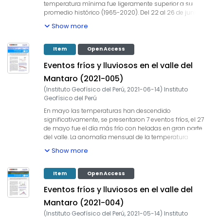
temperatura mínima fue ligeramente superior a su
promedio histórico (1965-2020). Del 22 al 26 de junio se
presentaron heladas, siendo el 23 el día más frío con
Show more
heladas en gran parte del valle. Se registraron lluvias
esporádicas en el valle, acumulando 19 mm en Huayao,
en otras zonas del valle estas han sido prácticamente
Item
Open Access
nulas.
Eventos fríos y lluviosos en el valle del
Mantaro (2021-005)
(
Instituto Geofísico del Perú
,
2021-06-14
)
Instituto
Geofísico del Perú
En mayo las temperaturas han descendido
significativamente, se presentaron 7 eventos fríos, el 27
de mayo fue el día más frío con heladas en gran parte
del valle. La anomalía mensual de la temperatura
mínima estuvo ligeramente por encima a su promedio.
Show more
A pesar que la temporada de lluvias 2020/2021 ha
culminado, se registraron lluvias esporádicas en el valle
del Mantaro. Estas precipitaciones han acumulado un
Item
Open Access
máximo de 22.3 mm y 27 días secos en el valle, normal
Eventos fríos y lluviosos en el valle del
para la época.
Mantaro (2021-004)
(
Instituto Geofísico del Perú
,
2021-05-14
)
Instituto