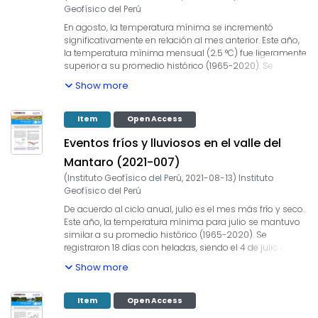
Geofísico del Perú
En agosto, la temperatura mínima se incrementó
significativamente en relación al mes anterior. Este año,
la temperatura mínima mensual (2.5 °C) fue ligeramente
superior a su promedio histórico (1965-2020). Se
registraron 8 eventos de heladas, el 8 de agosto fue el
Show more
día más frío (-3.0 °C). Se presentaron lluvias esporádicas
en el valle, siendo el 28 de agosto la de mayor intensidad
en lo que va del año (23.9 mm/hora).
Item
Open Access
Eventos fríos y lluviosos en el valle del
Mantaro (2021-007)
(
Instituto Geofísico del Perú
,
2021-08-13
)
Instituto
Geofísico del Perú
De acuerdo al ciclo anual, julio es el mes más frío y seco.
Este año, la temperatura mínima para julio se mantuvo
similar a su promedio histórico (1965-2020). Se
registraron 18 días con heladas, siendo el 4 de julio el día
más frío (-4.5 °C) en el valle. Se registró solo un día con
Show more
precipitaciones en algunas zonas del valle, acumulando
5.4 mm en Viques; en otras zonas del valle, las lluvias
han sido prácticamente nulas.
Item
Open Access