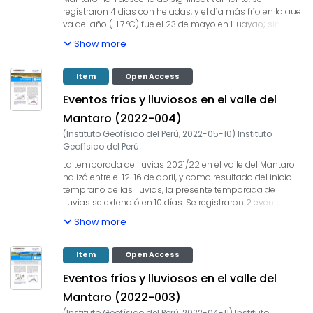
registraron 4 días con heladas, y el día más frío en lo que
va del año (-1.7 °C) fue el 23 de mayo en Huayao; sin
embargo, el promedio mensual de la temperatura
Show more
mínima estuvo ligeramente superior a su promedio
histórico. A pesar de que la temporada de lluvias
2021/22 ha finalizado, se presentaron lluvias
Item
Open Access
esporádicas en el valle.
Eventos fríos y lluviosos en el valle del
Mantaro (2022-004)
(
Instituto Geofísico del Perú
,
2022-05-10
)
Instituto
Geofísico del Perú
La temporada de lluvias 2021/22 en el valle del Mantaro
nalizó entre el 12-16 de abril, y como resultado del inicio
temprano de las lluvias, la presente temporada de
lluvias se extendió en 10 días. Se registraron 2 eventos de
lluvias intensas, con un valor máximo de 8.6 mm/hora el
Show more
9 de abril, y se incrementaron los días secos en el valle
(21-24 días). La temperatura mínima promedio de abril
fue 5.0 °C, similar a su promedio histórico, no se
Item
Open Access
registraron heladas, se presentaron 5 días fríos y el valor
Eventos fríos y lluviosos en el valle del
más bajo de la temperatura en el valle fue 2.2 °C en
Huayao el 18 de abril.
Mantaro (2022-003)
(
Instituto Geofísico del Perú
,
2022-04-11
)
Instituto