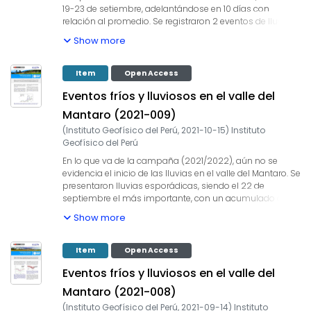
19-23 de setiembre, adelantándose en 10 días con
relación al promedio. Se registraron 2 eventos de lluvias
intensas. La temperatura mínima promedio en octubre
Show more
(6.6 °C) fue ligeramente superior a su promedio histórico
(1965-2020), y no se registraron heladas en octubre.
Item
Open Access
Eventos fríos y lluviosos en el valle del
Mantaro (2021-009)
(
Instituto Geofísico del Perú
,
2021-10-15
)
Instituto
Geofísico del Perú
En lo que va de la campaña (2021/2022), aún no se
evidencia el inicio de las lluvias en el valle del Mantaro. Se
presentaron lluvias esporádicas, siendo el 22 de
septiembre el más importante, con un acumulado de
23.5 mm en Huayao. La temperatura mínima promedio
Show more
en septiembre (4.9 °C) fue ligeramente superior a su
promedio histórico (1965-2020), no se registraron
heladas durante este mes.
Item
Open Access
Eventos fríos y lluviosos en el valle del
Mantaro (2021-008)
(
Instituto Geofísico del Perú
,
2021-09-14
)
Instituto