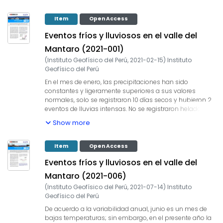
mayor altitud durante este periodo.
Item
Open Access
Eventos fríos y lluviosos en el valle del
Mantaro (2021-001)
(
Instituto Geofísico del Perú
,
2021-02-15
)
Instituto
Geofísico del Perú
En el mes de enero, las precipitaciones han sido
constantes y ligeramente superiores a sus valores
normales, solo se registraron 10 días secos y hubieron 2
eventos de lluvias intensas. No se registraron heladas y
sólo se presentó un día frío, por lo que, las temperaturas
Show more
mínimas en enero fueron ligeramente cálidas.
Item
Open Access
Eventos fríos y lluviosos en el valle del
Mantaro (2021-006)
(
Instituto Geofísico del Perú
,
2021-07-14
)
Instituto
Geofísico del Perú
De acuerdo a la variabilidad anual, junio es un mes de
bajas temperaturas; sin embargo, en el presente año la