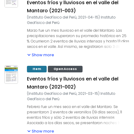
Eventos fríos y lluviosos en el valle del
Mantaro (2021-003)
(
Instituto Geofísico del Perú
,
2021-04-15
)
Instituto
Geofísico del Perú
Marzo fue un mes lluvioso en el valle del Mantaro. Las
precipitaciones superaron su promedio histórico en 25
%. Ocurrieron 2 eventos de lluvias intensas y hasta 13 días
secos en el valle. Así mismo, se registraron solo 3 días
fríos y la anomalía mensual de la temperatura mínima
Show more
fue ligeramente superior a su promedio.
Item
Open Access
Eventos fríos y lluviosos en el valle del
Mantaro (2021-002)
(
Instituto Geofísico del Perú
,
2021-03-15
)
Instituto
Geofísico del Perú
Febrero fue un mes seco en el valle del Mantaro. Se
presentaron 2 eventos de veranillos (19 días secos), 11
eventos fríos y sólo 2 eventos de lluvias intensas.
Asociado a los días secos, se presentaron noches frías
entre el 13 y 19 de febrero, con temperaturas de hasta 0.2
Show more
°C, consistente con las heladas reportadas en zonas de