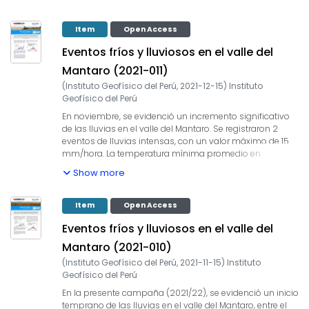
histórico (6.3 °C), no se registraron heladas, el valor más
bajo de la temperatura en el valle fue 3.4 °C en Huayao y
Jauja el 21 de diciembre.
Item
Open Access
Eventos fríos y lluviosos en el valle del
Mantaro (2021-011)
(
Instituto Geofísico del Perú
,
2021-12-15
)
Instituto
Geofísico del Perú
En noviembre, se evidenció un incremento significativo
de las lluvias en el valle del Mantaro. Se registraron 2
eventos de lluvias intensas, con un valor máximo de 15
mm/hora. La temperatura mínima promedio en
noviembre (6.5 °C) fue ligeramente superior a su
Show more
promedio histórico (5.7 °C), no se registraron heladas, y el
valor más bajo de la temperatura en el valle fue 3 °C
durante los primeros días de noviembre en Huayao.
Item
Open Access
Eventos fríos y lluviosos en el valle del
Mantaro (2021-010)
(
Instituto Geofísico del Perú
,
2021-11-15
)
Instituto
Geofísico del Perú
En la presente campaña (2021/22), se evidenció un inicio
temprano de las lluvias en el valle del Mantaro, entre el