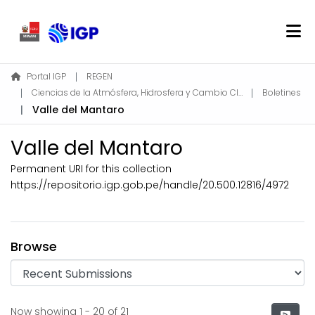
Home
Portal IGP
REGEN
Ciencias de la Atmósfera, Hidrosfera y Cambio Climático
Boletines
About REGEN
Valle del Mantaro
Communities & Collections
Find
Valle del Mantaro
Statistics
Permanent URI for this collection
https://repositorio.igp.gob.pe/handle/20.500.12816/4972
Log In
Browse
EN
Recent Submissions
Now showing
1 - 20 of 21