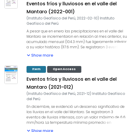
Eventos fríos y lluviosos en el valle del
el 7 y 23 de febrero.
Mantaro (2022-001)
(
Instituto Geofísico del Perú
,
2022-02-10
)
Instituto
Geofísico del Perú
A pesar que en enero las precipitaciones en el valle del
Mantaro se incrementaron en relación al mes anterior, su
acumulado mensual (104.3 mm) fue ligeramente inferior
a su valor histórico (117.6 mm). Se registraron 3 eventos
de lluvias intensas, con un valor máximo de 10.7
Show more
mm/hora. La temperatura mínima promedio para enero
fue 6.7 °C, similar a su promedio histórico; no se
registraron heladas y el valor más bajo de la
Item
Open Access
temperatura en el valle fue 3 °C en Huayao el 4 de enero.
Eventos fríos y lluviosos en el valle del
Mantaro (2021-012)
(
Instituto Geofísico del Perú
,
2021-12
)
Instituto Geofísico
del Perú
En diciembre, se evidenció un descenso significativo de
las lluvias en el valle del Mantaro. Se registraron 3
eventos de lluvias intensas, con un valor máximo de 6.6
mm/hora. La temperatura mínima promedio en
diciembre (7 °C) fue ligeramente superior a su promedio
Show more