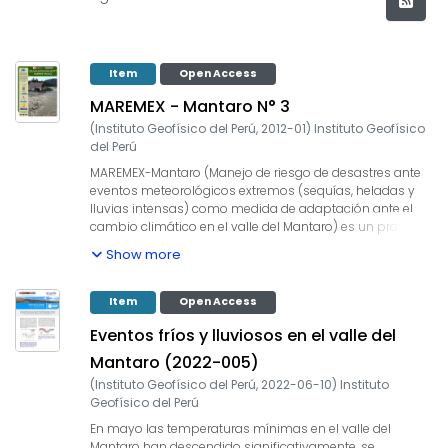
Item
Open Access
MAREMEX - Mantaro N° 3
(
Instituto Geofísico del Perú
,
2012-01
)
Instituto Geofísico
del Perú
MAREMEX-Mantaro (Manejo de riesgo de desastres ante
eventos meteorológicos extremos (sequías, heladas y
lluvias intensas) como medida de adaptación ante el
cambio climático en el valle del Mantaro) es un proyecto
de investigación acción liderado por el Instituto Geofísico
Show more
del Perú. Este tercer y último boletín semestral reseña
algunos de los resultados finales, así como de algunas
actividades y proyectos complementarios en desarrollo.
Item
Open Access
Eventos fríos y lluviosos en el valle del
Mantaro (2022-005)
(
Instituto Geofísico del Perú
,
2022-06-10
)
Instituto
Geofísico del Perú
En mayo las temperaturas mínimas en el valle del
Mantaro han descendido significativamente, se