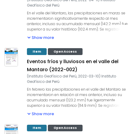
Geofísico del Perú
En el valle del Mantaro, las precipitaciones en marzo se
incrementaron significativamente respecto al mes
anterior, incluso su acumulado mensual (142.2 mm) fue
superior a su valor histórico (102.4 mm). Se registraron 3
eventos de lluvias intensas, con un valor máximo de 14
Show more
mm/hora el 14 de marzo. La temperatura mínima
promedio de marzo fue 7.6 °C, ligeramente superior a su
promedio histórico, no se registraron heladas, se
Item
Open Access
presentaron 3 días fríos y el valor más bajo de la
Eventos fríos y lluviosos en el valle del
temperatura en el valle fue 2.1 °C en Jauja el 17 de marzo.
Mantaro (2022-002)
(
Instituto Geofísico del Perú
,
2022-03-10
)
Instituto
Geofísico del Perú
En febrero las precipitaciones en el valle del Mantaro se
incrementaron en relación al mes anterior, incluso su
acumulado mensual (123.2 mm) fue ligeramente
superior a su valor histórico (114.9 mm). Se registraron 3
eventos de lluvias intensas, con un valor máximo de 4.8
Show more
mm/hora. La temperatura mínima promedio para
febrero fue 8.3 °C, superior a su promedio histórico; no se
registraron heladas y el valor más bajo de la
Item
Open Access
temperatura en el valle fue 5.6 °C en Ingenio, registrados