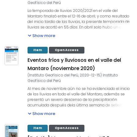
Geofísico del Perú
La temporada de lluvias 2020/2021 en el valle del
Mantaro finalizó entre el 12-16 de abril; y como resultado
del inicio tardío de las lluvias, la presente temporada de
lluvias se acortó en 55 días. En abril solo hubo un evento
de lluvia intensa, 23 días secos, 6 eventos fríos, sin
Show more
heladas y la anomalía mensual de la temperatura
mínima fue ligeramente superior a su promedio.
Item
Open Access
Eventos fríos y lluviosos en el valle del
Mantaro (noviembre 2020)
(
Instituto Geofísico del Perú
,
2020-12-15
)
Instituto
Geofísico del Perú
Al mes de noviembre aún no se ha evidenciado el inicio
de las lluvias en todo el valle del Mantaro, además se
presentó un severo descenso de la precipitación
acumulada después dela última semana de setiembre,
consistente con el incremento del número de días secos
Show more
y la ausencia de lluvias intensas. Por lo cual, se informa
que estamos ante un inicio tardío de las lluvias. Así
mismo, no se han registrado heladas; sin embargo, el
Item
Open Access
número de días muy fríos ha sido superior al promedio.