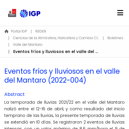
Home
Portal IGP
REGEN
Ciencias de la Atmósfera, Hidrosfera y Cambio Climático
Boletines
About REGEN
Valle del Mantaro
Communities & Collections
Eventos fríos y lluviosos en el valle del Mantaro (2022-004)
Find
Statistics
Eventos fríos y lluviosos en el valle
del Mantaro (2022-004)
Log In
Abstract
EN
La temporada de lluvias 2021/22 en el valle del Mantaro
nalizó entre el 12-16 de abril, y como resultado del inicio
temprano de las lluvias, la presente temporada de lluvias
se extendió en 10 días. Se registraron 2 eventos de lluvias
intensas, con un valor máximo de 8.6 mm/hora el 9 de