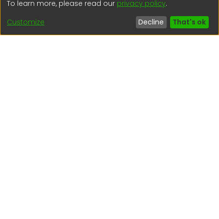
To learn more, please read our
privacy policy
.
Lima - Lima - Perú
Customize
Decline
That's ok
regen@igp.gob.pe
(51) 54 369212
Interesting links
1. Citizen inquiries
2. Reporting Concerns
3. Corruption complaints
4. ISO certifications
5. Request for access to public information
6. Transparency Portal
Social Networks
Indexed by