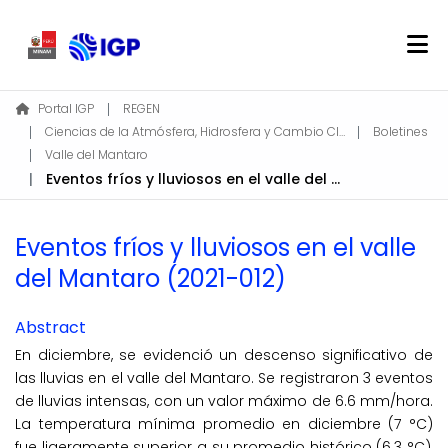
Home
Portal IGP
REGEN
Ciencias de la Atmósfera, Hidrosfera y Cambio Climático
Boletines
About REGEN
Valle del Mantaro
Communities & Collections
Eventos fríos y lluviosos en el valle del Mantaro (2021-012)
Find
Statistics
Eventos fríos y lluviosos en el valle
del Mantaro (2021-012)
Log In
Abstract
EN
En diciembre, se evidenció un descenso significativo de
las lluvias en el valle del Mantaro. Se registraron 3 eventos
de lluvias intensas, con un valor máximo de 6.6 mm/hora.
La temperatura mínima promedio en diciembre (7 °C)
fue ligeramente superior a su promedio histórico (6.3 °C),