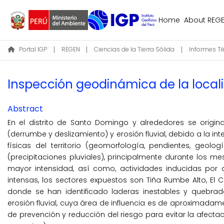
Home
About REG
Portal IGP
REGEN
Ciencias de la Tierra Sólida
Informes T
Inspección geodinámica de la local
Abstract
En el distrito de Santo Domingo y alrededores se orig
(derrumbe y deslizamiento) y erosión fluvial, debido a la in
físicas del territorio (geomorfología, pendientes, geol
(precipitaciones pluviales), principalmente durante los me
mayor intensidad, así como, actividades inducidas por 
intensas, los sectores expuestos son Tiña Rumbe Alto, El 
donde se han identificado laderas inestables y quebrad
erosión fluvial, cuya área de influencia es de aproximadam
de prevención y reducción del riesgo para evitar la afecta