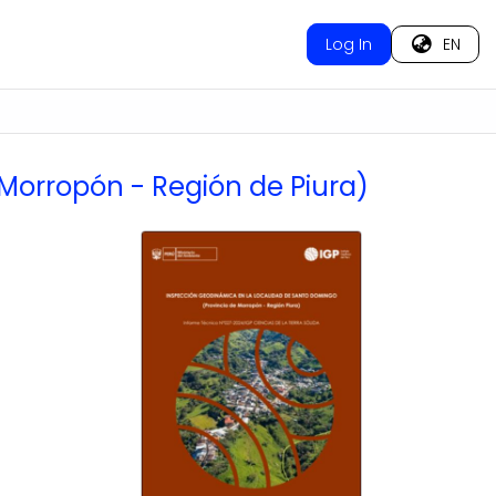
Log In
EN
Morropón - Región de Piura)