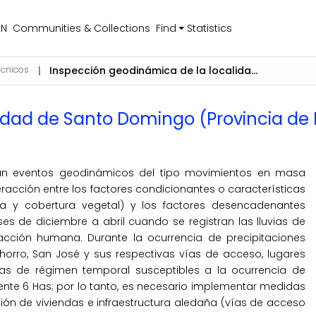
EN
Communities & Collections
Find
Statistics
écnicos
Inspección geodinámica de la localidad de Santo Domingo (Provincia de Morropón - Región de Piura)
idad de Santo Domingo (Provincia de 
inan eventos geodinámicos del tipo movimientos en masa
teracción entre los factores condicionantes o características
ogía y cobertura vegetal) y los factores desencadenantes
ses de diciembre a abril cuando se registran las lluvias de
acción humana. Durante la ocurrencia de precipitaciones
Chorro, San José y sus respectivas vías de acceso, lugares
as de régimen temporal susceptibles a la ocurrencia de
ente 6 Has; por lo tanto, es necesario implementar medidas
ción de viviendas e infraestructura aledaña (vías de acceso