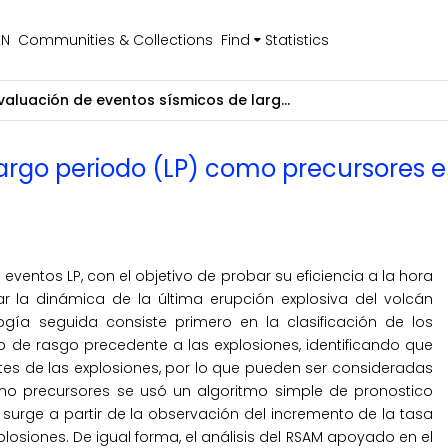
EN
Communities & Collections
Find
Statistics
Evaluación de eventos sísmicos de largo periodo (LP) como precursores en las explosiones del volcán Ubinas, 2006 – 2009
argo periodo (LP) como precursores en
s eventos LP, con el objetivo de probar su eficiencia a la hora
r la dinámica de la última erupción explosiva del volcán
gía seguida consiste primero en la clasificación de los
o de rasgo precedente a las explosiones, identificando que
s de las explosiones, por lo que pueden ser consideradas
omo precursores se usó un algoritmo simple de pronostico
 surge a partir de la observación del incremento de la tasa
plosiones. De igual forma, el análisis del RSAM apoyado en el