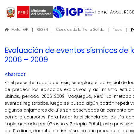
Home
About REG
Portal IGP
REGEN
Ciencias de la Tierra Sólida
Tesis
Evaluación de eventos sísmicos de l
2006 – 2009
Abstract
En el presente trabajo de tesis, se explora el potencial de lo
de predecir los episodios explosivos y así mismo estudia
Ubinas, periodo 2006-2009, Moquegua, Perú. La metodolo
eventos registrados, luego se buscó algún patrón repetitiv
algunos enjambres de LPs son observadas únicamente ante
como precursores. Para hallar la eficiencia de los LPs c
implementado por (Grasso y Zaliapin, 2004), esta previsión
de LPs diaria, durante la crisis sísmica que precede a las ex