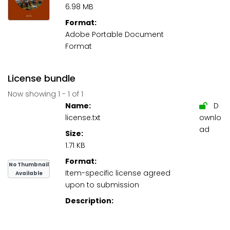
6.98 MB
Format:
Adobe Portable Document
Format
License bundle
Now showing
1 - 1 of 1
Name:
D
license.txt
ownlo
ad
Size:
1.71 KB
Format:
No Thumbnail
Item-specific license agreed
Available
upon to submission
Description: