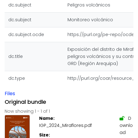
dc.subject
Peligros volcánicos
dc.subject
Monitoreo volcánico
dc.subject.ocde
https://purl.org/pe-repo/ocde/f
Exposición del distrito de Mirafl
dc.title
peligros volcánicos y su contrib
GRD (Región Arequipa)
dc.type
http://purl.org/coar/resource_
Files
Original bundle
Now showing
1 - 1 of 1
Name:
D
IGP_2024_Miraflores.pdf
ownlo
ad
Size: