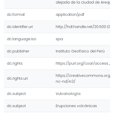
alejada de la ciudad de Arequi
dc.format
application/pdf
dc.identifier.uri
http://hdl.handle.net/20.500.128
dc.language.iso
spa
dc.publisher
Instituto Geofísico del Perú
dc.rights
https://purl.org/coar/access_r
https://creativecommons.org/l
dc.rights.uri
nc-nd/4.0/
dc.subject
Vulcanología
dc.subject
Erupciones volcánicas