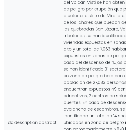
del Volcán Misti se han obten
de peligro por erupción que p
afectar al distrito de Miraflores.
de los lahares que puedan des
las quebradas San Lázaro, Vene
tributarias, se han identificado 
viviendas expuestas en zonas d
alto y un total de 7,063 habitan
expuestos en zonas de peligro 
caso del descenso de flujos pir
se han identificado 31 sectores
en zona de peligro bajo con un
población de 27,083 personas;
encuentran expuestos 49 centr
educativos, 2 centros de salud y
puentes. En caso de descenso
avalancha de escombros, se h
identificado un total de 14 sect
dc.description.abstract
ubicados en zona de peligro 
con aproximadamente 5,878 ha