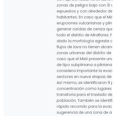
zonas de peligro bajo con 31 se
expuestos y con alrededor de 2
habitantes. En caso que el Misti
erupciones vulcanianas y plini
generar caídas de ceniza que c
todo el distrito de Miraflores. Fi
dado la morfología agreste del M
flujos de lava no tienen alcance
zonas urbanas del distrito de Mi
caso que el Misti presente una 
de tipo subpliniana a pliniana (I
considera importante la evacu
sectores en nueve etapas de e
Así mismo, se identificaron 9 p
concentración como lugares d
transitoria para el traslado de l
población. También se identific
rápido recorrido para la evacua
sugerencia de una zona de alb