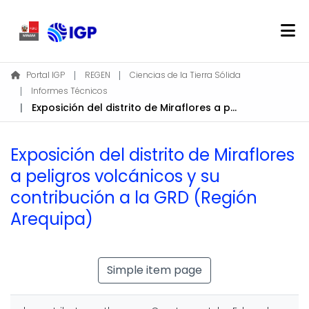
Home
Portal IGP
REGEN
Ciencias de la Tierra Sólida
Informes Técnicos
About REGEN
Exposición del distrito de Miraflores a peligros volcánicos y su contribución a la GRD (Región Arequipa)
Communities & Collections
Find
Exposición del distrito de Miraflores
Statistics
a peligros volcánicos y su
contribución a la GRD (Región
Log In
Arequipa)
EN
Simple item page