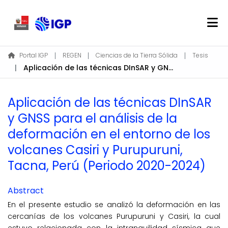
Home
Portal IGP
REGEN
Ciencias de la Tierra Sólida
Tesis
Aplicación de las técnicas DInSAR y GNSS para el análisis de la deformación en el entorno de los volcanes Casiri y Purupuruni, Tacna, Perú (Periodo 2020-2024)
About REGEN
Communities & Collections
Aplicación de las técnicas DInSAR
Find
y GNSS para el análisis de la
Statistics
deformación en el entorno de los
volcanes Casiri y Purupuruni,
Log In
Tacna, Perú (Periodo 2020-2024)
EN
Abstract
En el presente estudio se analizó la deformación en las
cercanías de los volcanes Purupuruni y Casiri, la cual