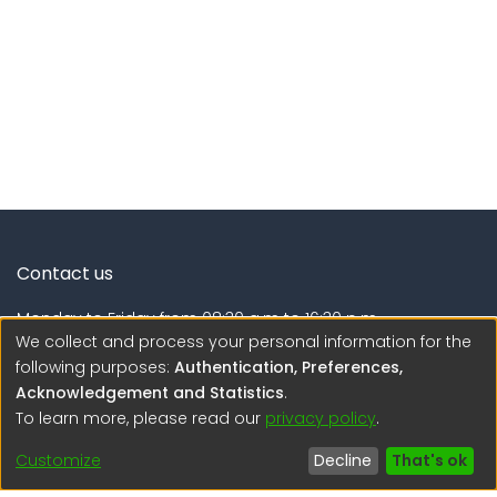
Contact us
Monday to Friday from 08:30 a.m to 16:30 p.m.
We collect and process your personal information for the
Calle Calatrava N° 216 , Urb. Camino Real - La Molina -
following purposes:
Authentication, Preferences,
Lima - Lima - Perú
Acknowledgement and Statistics
.
To learn more, please read our
privacy policy
.
regen@igp.gob.pe
(51) 54 369212
Customize
Decline
That's ok