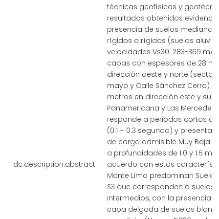
técnicas geofísicas y geotécnic
resultados obtenidos evidencia
presencia de suelos mediana
rígidos a rígidos (suelos aluvia
velocidades Vs30: 283-369 m/
capas con espesores de 28 me
dirección oeste y norte (sector
mayo y Calle Sánchez Cerro) y 
metros en dirección este y sur (
Panamericana y Las Mercedes),
responde a periodos cortos de
(0.1 – 0.3 segundo) y presenta
de carga admisible Muy Baja (<1
a profundidades de 1.0 y 1.5 met
dc.description.abstract
acuerdo con estas característi
Monte Lima predominan Suelos 
S3 que corresponden a suelos r
intermedios, con la presencia 
capa delgada de suelos blando