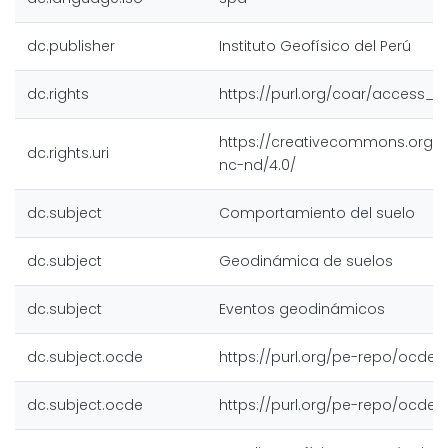
dc.publisher
Instituto Geofísico del Perú
dc.rights
https://purl.org/coar/access_r
https://creativecommons.org/l
dc.rights.uri
nc-nd/4.0/
dc.subject
Comportamiento del suelo
dc.subject
Geodinámica de suelos
dc.subject
Eventos geodinámicos
dc.subject.ocde
https://purl.org/pe-repo/ocde/f
dc.subject.ocde
https://purl.org/pe-repo/ocde/f