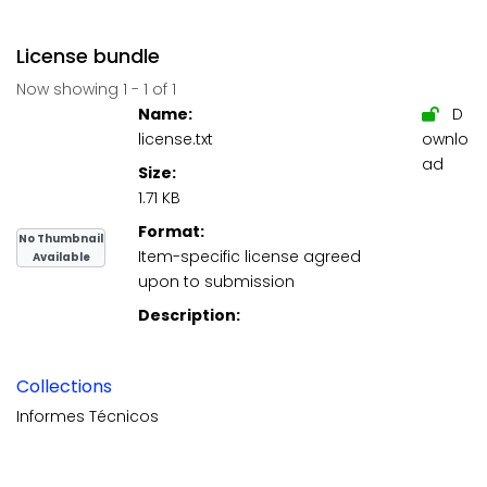
License bundle
Now showing
1 - 1 of 1
Name:
D
license.txt
ownlo
ad
Size:
1.71 KB
Format:
No Thumbnail
Item-specific license agreed
Available
upon to submission
Description:
Collections
Informes Técnicos