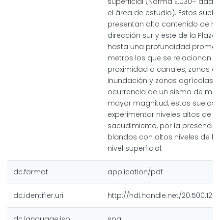
superficial (Norma E.030– ada
el área de estudio). Estos suelos
presentan alto contenido de h
dirección sur y este de la Plaza
hasta una profundidad promed
metros los que se relacionan a 
proximidad a canales, zonas d
inundación y zonas agrícolas. A
ocurrencia de un sismo de mo
mayor magnitud, estos suelos
experimentar niveles altos de
sacudimiento, por la presencia
blandos con altos niveles de 
nivel superficial.
dc.format
application/pdf
dc.identifier.uri
http://hdl.handle.net/20.500.128
dc.language.iso
spa