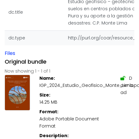
Estudio geofísico – geotécnico 
suelos en centros poblados de 
dc.title
Piura y su aporte a la gestión d
desastres: C.P. Monte Lima
dc.type
http://purl.org/coar/resource_
Files
Original bundle
Now showing
1 - 1 of 1
Name:
D
IGP_2024_Estudio_Geofisico_Monte_Lima.pd
ownlo
ad
Size:
14.25 MB
Format:
Adobe Portable Document
Format
Description: