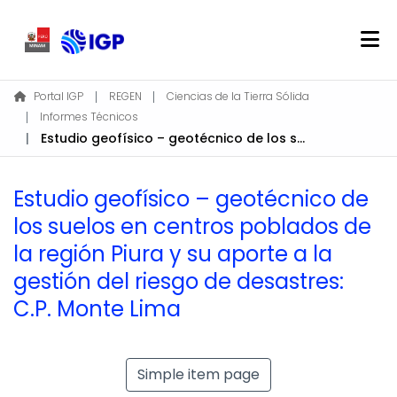
Home
Portal IGP
REGEN
Ciencias de la Tierra Sólida
Informes Técnicos
About REGEN
Estudio geofísico – geotécnico de los suelos en centros poblados de la región Piura y su aporte a la gestión del riesgo de desastres: C.P. Monte Lima
Communities & Collections
Find
Estudio geofísico – geotécnico de
Statistics
los suelos en centros poblados de
la región Piura y su aporte a la
Log In
gestión del riesgo de desastres:
C.P. Monte Lima
EN
Simple item page