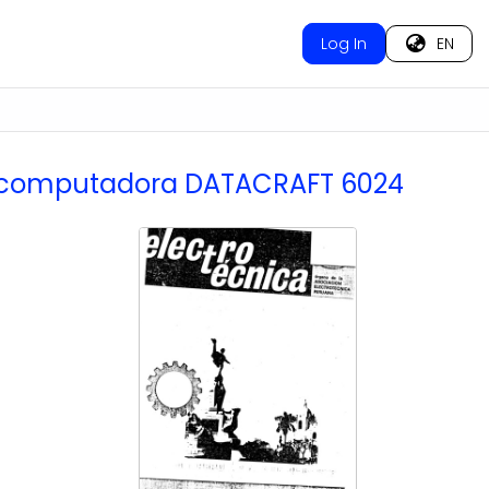
Log In
EN
na computadora DATACRAFT 6024