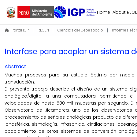
Home
About REG
Portal IGP
REGEN
Ciencias del Geoespacio
Informes Téc
Interfase para acoplar un sistema
Abstract
Muchos procesos para su estudio óptimo por medio d
transducción.
El presente trabajo describe el diseño de un sistema dig
analógica/digital a una computadora, permitiendo el
velocidades de hasta 500 mil muestras por segundo. El 
Observatorio de Jicamarca, uno de los obser­vatorios del
procesamiento de señales analógicas producto de diferente
ionosfé­rica, sismología, infrasonido, cintilaciones, ocea­
acoplamiento de otros sistemas de conversión analógi