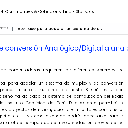
EN
Communities & Collections
Find
Statistics
nicos
Interfase para acoplar un sistema de conversión Analógico/Digital a una computadora DATACRAFT 6024
 de conversión Analógico/Digital a u
e computadoras requieren de diferentes sistemas de
ital para acoplar un sistema de mul­plex y de conversión
 procesamiento si­multáneo de hasta 8 señales y con
diseño ha aplicado al sistema de computación del Radio
 Instituto Geofísico del Perú. Este sistema permitirá el
s proyectos de investigación científica tales como física
nografía, etc. El sistema diseñado podría adecuarse para el
ca a otras computadoras involucradas en proyectos de