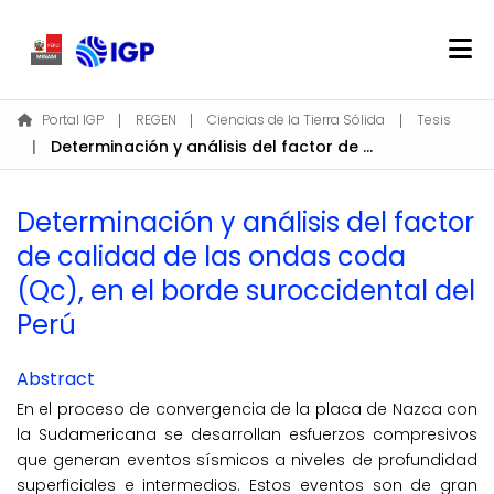
Home
Portal IGP
REGEN
Ciencias de la Tierra Sólida
Tesis
Determinación y análisis del factor de calidad de las ondas coda (Qc), en el borde suroccidental del Perú
About REGEN
Communities & Collections
Determinación y análisis del factor
Find
de calidad de las ondas coda
Statistics
(Qc), en el borde suroccidental del
Perú
Log In
Abstract
EN
En el proceso de convergencia de la placa de Nazca con
la Sudamericana se desarrollan esfuerzos compresivos
que generan eventos sísmicos a niveles de profundidad
superficiales e intermedios. Estos eventos son de gran