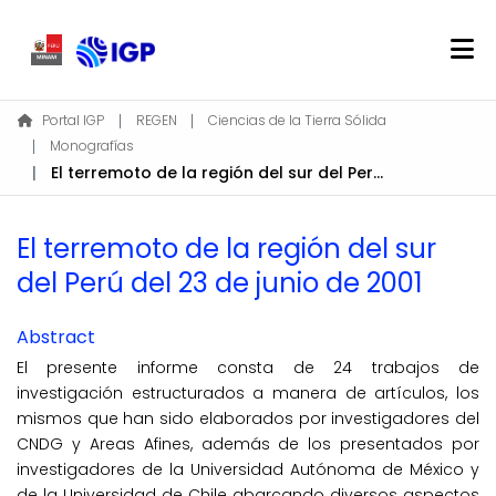
Home
Portal IGP
REGEN
Ciencias de la Tierra Sólida
Monografías
About REGEN
El terremoto de la región del sur del Perú del 23 de junio de 2001
Communities & Collections
Find
El terremoto de la región del sur
Statistics
del Perú del 23 de junio de 2001
Log In
Abstract
El presente informe consta de 24 trabajos de
EN
investigación estructurados a manera de artículos, los
mismos que han sido elaborados por investigadores del
CNDG y Areas Afines, además de los presentados por
investigadores de la Universidad Autónoma de México y
de la Universidad de Chile abarcando diversos aspectos