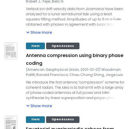
that it is consistent with observations.
Robert J.
;
Fejer, Bela G.
Vertical ion drift velocity data from Jicamarca have been
analyzed for a lunar semidiurnal tide using a least
squares fitting method. Amplitudes of up to 6 m s−1 are
obtained with phases in agreement with lunar tidal
determinations of other associated physical parameters.
Show more
Variations between season, solar activity, and day to
night are also examined. Generally, amplitudes are larger
in the southern summer. Much of the phase variation
Item
Open Access
with season is very similar for solar maximum and
Antenna compression using binary phase
minimum years. There is a summer to winter phase
change that is most distinct at solar maximum
coding
nighttime. A day‐to‐night phase reversal can also been
(
American Geophysical Union
,
2001-01-01
)
Woodman
seen in some seasons. Hints of this are also found in the
Pollitt, Ronald Francisco
;
Chau Chong Shing, Jorge Luis
lunar tide in the F region height and in the magnetic
variations at Huancayo.
We introduce the first antenna “compression” scheme for
coherent radars. The idea is to transmit with a large array
of phase‐coded antennas at full power and later
synthesize by linear superposition and proper phasing,
the equivalent of a small transmitting antenna, similar to
Show more
a single antenna module of the array. The full “decoding”
is done by software by adding the power and cross‐
power estimates of the signals of each code, so no extra
Item
Open Access
burden is added other than the summations. This
approach allows the use of all the available power in