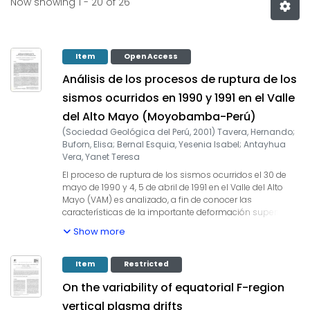
Now showing
1 - 20 of 26
Item
Open Access
Análisis de los procesos de ruptura de los
sismos ocurridos en 1990 y 1991 en el Valle
del Alto Mayo (Moyobamba-Perú)
(
Sociedad Geológica del Perú
,
2001
)
Tavera, Hernando
;
Buforn, Elisa
;
Bernal Esquia, Yesenia Isabel
;
Antayhua
Vera, Yanet Teresa
El proceso de ruptura de los sismos ocurridos el 30 de
mayo de 1990 y 4, 5 de abril de 1991 en el Valle del Alto
Mayo (VAM) es analizado, a fin de conocer las
características de la importante deformación superficial
que se produce en esta zona. El VAM se ubica en la Zona
Show more
Subandina de la región Norte de Perú y es la fuente
sismogénica continental de mayor importancia por su
alto índice de sismicidad y deformación. Los parámetros
Item
Restricted
focales de los sismos son obtenidos a partir de la
On the variability of equatorial F-region
polaridad de la onda P y modelado de ondas de
volumen a distancias telesismicas (registros sísmicos
vertical plasma drifts