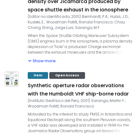
density over Jicamarca produced by
un ángulo rasante con respecto a la horizontal, es decir,
space shuttle exhaust in the ionosphere
un ángulo muy pequeño de unos 14.7 mrad. En esta
capa hay un cambio brusco del índice de refracción n,
(
Editor no identificado
,
2001
)
Bernhardt, P.A.
;
Huba, J.D.
;
que puede ser inclusve un salto brusco discontinuo, de
Kudeki, E.
;
Woodman Pollitt, Ronald Francisco
;
Chau
unas 37 N unidades ó más.
Chong Shing, Jorge Luis
;
Sarango, M.F.
When the Space Shuttle Orbiting Maneuver Subsystem
(OMS) engines bum in the ionosphere, a plasma density
depression or "hole" is produced. Charge exchange
between the exhaust molecules and the ambient o+-
ions yields molecular ions beams that eventually
Show more
recombine with electrons. The resulting plasma hole in
the ionosphere can be studied with ground based,
incoherent-scatter radars (ISR' s ). This type of
Item
Open Access
ionospheric modification is being studied during the
Synthetic aperture radar observations
Shuttle Ionospheric Modification with Pulsed Localized
Exhaust (SIMPLEX) series of experiments over ISR systerns
with the Humboldt VHF ship-borne radar
located around the globe. The SIMPLEX I experiment
(
Instituto Geofísico del Perú
,
2001
)
Sarango, Martin F.
;
occurred over Jicamara, Peru in the aftemoon on 4
Woodman Pollitt, Ronald Francisco
October 1997 during the Shuttle Mission STS-86. An
electron density depression was produced at 359-km
Motivated by the interest to study PMSE in Antarctica and
altitude on the rnid-point of a magnetic field line. The
Equatorial Electrojet along the southern Peruvian coasts,
experiment was scheduled when there were no zonal
a VHF radar was developed and installed in 1998 by the
drifts of the plasma so the modified field-line remained
Jicamarca Radar Observatory group on board the
fixed over the 50 MHz, Jicamarca radar. The density
Peruvian research vessel BIC Humboldt (see description