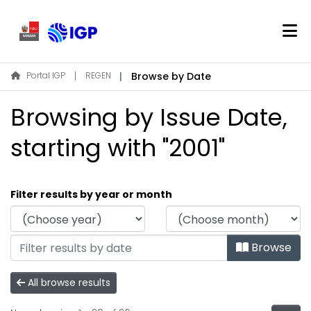
Home
Portal IGP
REGEN
Browse by Date
About REGEN
Browsing by Issue Date,
Communities & Collections
Find
starting with "2001"
Log In
Filter results by year or month
EN
Browse
All browse results