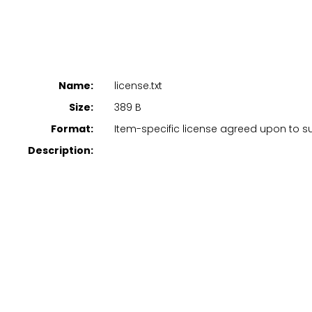
Name:
license.txt
Size:
389 B
Format:
Item-specific license agreed upon to 
Description: