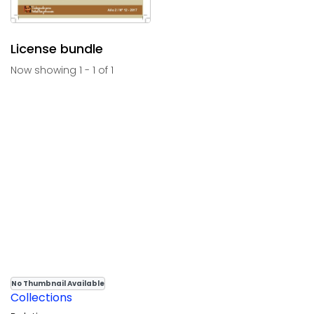
License bundle
Now showing
1 - 1 of 1
No Thumbnail Available
Collections