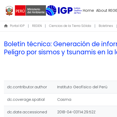
Home
About REG
Portal IGP
REGEN
Ciencias de la Tierra Sólida
Boletines
Boletín técnico: Generación de infor
Peligro por sismos y tsunamis en la
dc.contributor.author
Instituto Geofísico del Perú
dc.coverage.spatial
Casma
dc.date.accessioned
2018-04-03T14:29:52Z