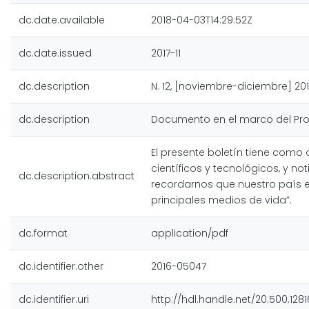
dc.date.available
2018-04-03T14:29:52Z
dc.date.issued
2017-11
dc.description
N. 12, [noviembre-diciembre] 2017
dc.description
Documento en el marco del Prog
El presente boletín tiene como
científicos y tecnológicos, y n
dc.description.abstract
recordarnos que nuestro país 
principales medios de vida”.
dc.format
application/pdf
dc.identifier.other
2016-05047
dc.identifier.uri
http://hdl.handle.net/20.500.128