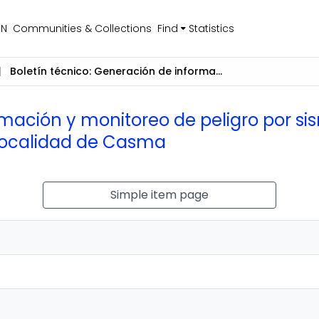
EN
Communities & Collections
Find
Statistics
Boletín técnico: Generación de información y monitoreo de peligro por sismos, fallas activas y tsunamis. Peligro por sismos y tsunamis en la localidad de Casma
mación y monitoreo de peligro por sis
 localidad de Casma
Simple item page