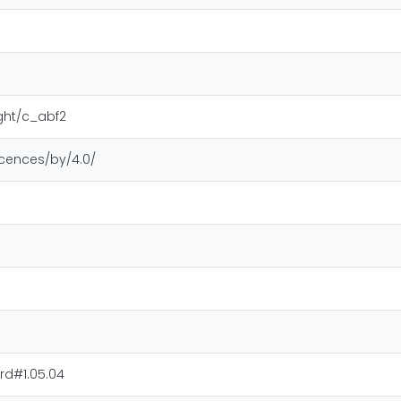
ight/c_abf2
icences/by/4.0/
rd#1.05.04