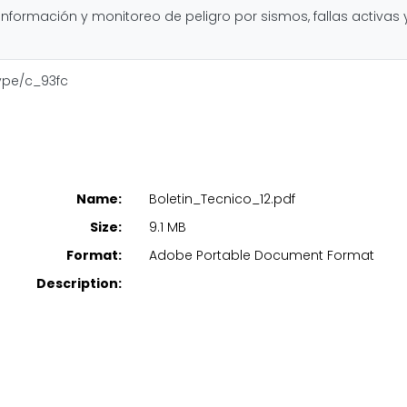
información y monitoreo de peligro por sismos, fallas activas 
type/c_93fc
Name:
Boletin_Tecnico_12.pdf
Size:
9.1 MB
Format:
Adobe Portable Document Format
Description: