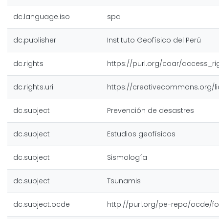
dc.language.iso
spa
dc.publisher
Instituto Geofísico del Perú
dc.rights
https://purl.org/coar/access_r
dc.rights.uri
https://creativecommons.org/l
dc.subject
Prevención de desastres
dc.subject
Estudios geofísicos
dc.subject
Sismología
dc.subject
Tsunamis
dc.subject.ocde
http://purl.org/pe-repo/ocde/fo