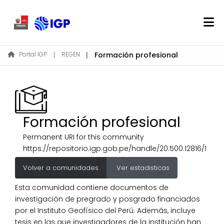
Home
Portal IGP
REGEN
Formación profesional
About REGEN
Communities & Collections
Find
Statistics
Formación profesional
Permanent URI for this community
https://repositorio.igp.gob.pe/handle/20.500.12816/1
Log In
Volver a comunidades
Ver estadisticas
EN
Esta comunidad contiene documentos de
investigación de pregrado y posgrado financiados
por el Instituto Geofísico del Perú. Además, incluye
tesis en las que investigadores de la institución han