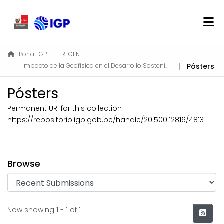
Home
Portal IGP
REGEN
Impacto de la Geofísica en el Desarrollo Sostenible
Pósters
About REGEN
Communities & Collections
Pósters
Find
Permanent URI for this collection
Statistics
https://repositorio.igp.gob.pe/handle/20.500.12816/4813
Log In
Browse
EN
Recent Submissions
Now showing
1 - 1 of 1