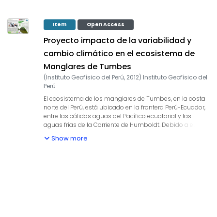
Item
Open Access
Proyecto impacto de la variabilidad y
cambio climático en el ecosistema de
Manglares de Tumbes
(
Instituto Geofísico del Perú
,
2012
)
Instituto Geofísico del
Perú
El ecosistema de los manglares de Tumbes, en la costa
norte del Perú, está ubicado en la frontera Perú-Ecuador,
entre las cálidas aguas del Pacífico ecuatorial y las
aguas frías de la Corriente de Humboldt. Debido a esto,
es fuertemente afectado por la variabilidad climática
Show more
asociada al fenómeno El Niño. Este ecosistema es muy
importante para la región de Tumbes debido a que es
fuente de alimentos y trabajo para sus pobladores, así
como atractivo turístico y proveedor de servicios
ambientales. Además de los fenómenos naturales
también existen presiones por las actividades humanas
como la contaminación, deforestación, y, más
alarmantemente, la sobre-explotación de uno de sus
recursos más valiosos, la concha negra (Anadara