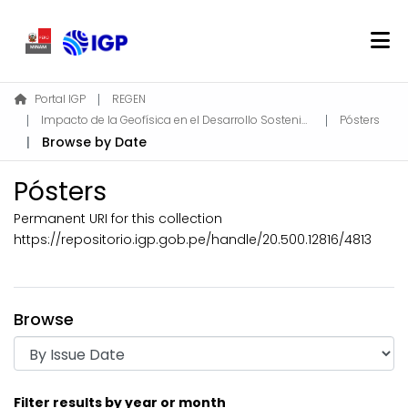
Home
Portal IGP
REGEN
Impacto de la Geofísica en el Desarrollo Sostenible
Pósters
About REGEN
Browse by Date
Communities & Collections
Find
Pósters
Permanent URI for this collection
https://repositorio.igp.gob.pe/handle/20.500.12816/4813
Log In
EN
Browse
Filter results by year or month