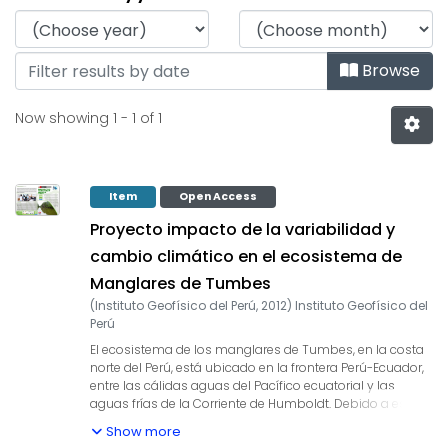
Browsing Pósters by Issu
Browse
Now showing
1 - 1 of 1
Item
Open Access
Proyecto impacto de la variabilidad y
cambio climático en el ecosistema de
Manglares de Tumbes
(
Instituto Geofísico del Perú
,
2012
)
Instituto Geofísico del
Perú
El ecosistema de los manglares de Tumbes, en la costa
norte del Perú, está ubicado en la frontera Perú-Ecuador,
entre las cálidas aguas del Pacífico ecuatorial y las
aguas frías de la Corriente de Humboldt. Debido a esto,
es fuertemente afectado por la variabilidad climática
Show more
asociada al fenómeno El Niño. Este ecosistema es muy