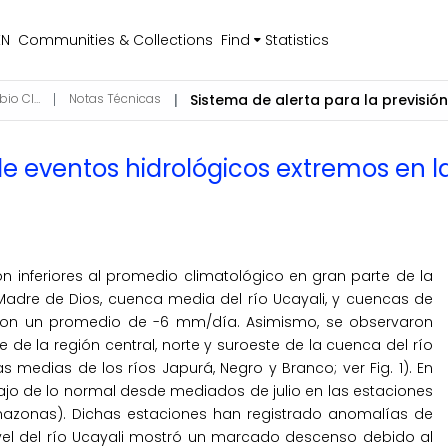
EN
Communities & Collections
Find
Statistics
Ciencias de la Atmósfera, Hidrosfera y Cambio Climático
Notas Técnicas
 de eventos hidrológicos extremos en
on inferiores al promedio climatológico en gran parte de la
dre de Dios, cuenca media del río Ucayali, y cuencas de
zaron un promedio de -6 mm/día. Asimismo, se observaron
 la región central, norte y suroeste de la cuenca del río
edias de los ríos Japurá, Negro y Branco; ver Fig. 1). En
ajo de lo normal desde mediados de julio en las estaciones
mazonas). Dichas estaciones han registrado anomalías de
nivel del río Ucayali mostró un marcado descenso debido al