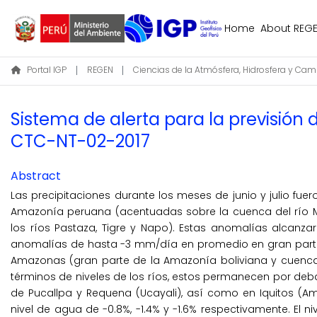
Home
About REG
Portal IGP
REGEN
Sistema de alerta para la previsión
CTC-NT-02-2017
Abstract
Las precipitaciones durante los meses de junio y julio fuer
Amazonía peruana (acentuadas sobre la cuenca del río Ma
los ríos Pastaza, Tigre y Napo). Estas anomalías alcan
anomalías de hasta -3 mm/día en promedio en gran parte de
Amazonas (gran parte de la Amazonía boliviana y cuencas m
términos de niveles de los ríos, estos permanecen por deb
de Pucallpa y Requena (Ucayali), así como en Iquitos (A
nivel de agua de -0.8%, -1.4% y -1.6% respectivamente. El 