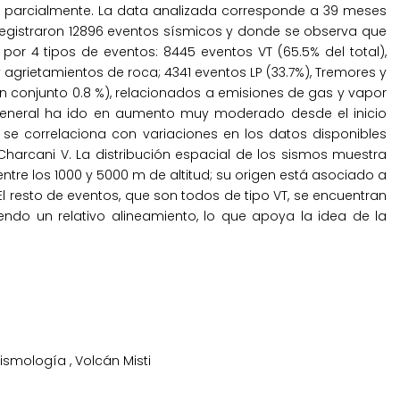
 parcialmente. La data analizada corresponde a 39 meses
registraron 12896 eventos sísmicos y donde se observa que
or 4 tipos de eventos: 8445 eventos VT (65.5% del total),
agrietamientos de roca; 4341 eventos LP (33.7%), Tremores y
en conjunto 0.8 %), relacionados a emisiones de gas y vapor
general ha ido en aumento muy moderado desde el inicio
 se correlaciona con variaciones en los datos disponibles
harcani V. La distribución espacial de los sismos muestra
ntre los 1000 y 5000 m de altitud; su origen está asociado a
. El resto de eventos, que son todos de tipo VT, se encuentran
endo un relativo alineamiento, lo que apoya la idea de la
Sismología
,
Volcán Misti