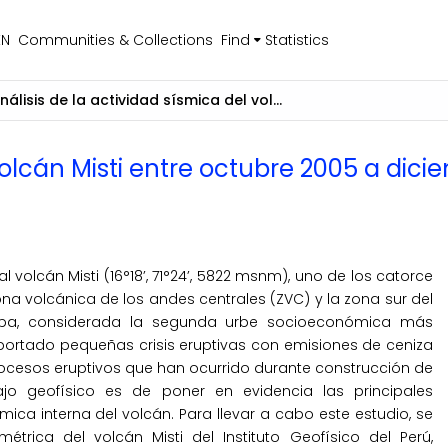
EN
Communities & Collections
Find
Statistics
Análisis de la actividad sísmica del volcán Misti entre octubre 2005 a diciembre 2008 y su dinámica interna actual
 volcán Misti entre octubre 2005 a dic
 volcán Misti (16°18’, 71°24’, 5822 msnm), uno de los catorce
a volcánica de los andes centrales (ZVC) y la zona sur del
uipa, considerada la segunda urbe socioeconómica más
portado pequeñas crisis eruptivas con emisiones de ceniza
rocesos eruptivos que han ocurrido durante construcción de
ajo geofísico es de poner en evidencia las principales
ica interna del volcán. Para llevar a cabo este estudio, se
rica del volcán Misti del Instituto Geofísico del Perú,