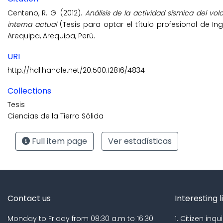
Centeno, R. G. (2012).
Análisis de la actividad sísmica del v
interna actual
(Tesis para optar el título profesional de I
Arequipa, Arequipa, Perú.
URI
http://hdl.handle.net/20.500.12816/4834
Collections
Tesis
Ciencias de la Tierra Sólida
Full item page
Ver estadísticas
Contact us
Interesting l
Monday to Friday from 08:30 a.m to 16:30
1. Citizen inqui