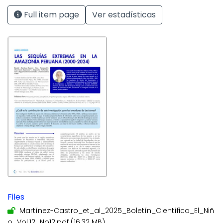
Full item page
Ver estadísticas
Files
Martínez-Castro_et_al_2025_Boletín_Científico_El_Niñ
o_Vol.12_No12.pdf
(16.32 MB)