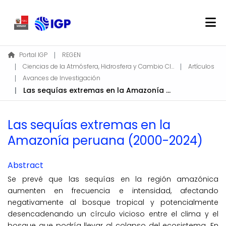
Home
Portal IGP
REGEN
Ciencias de la Atmósfera, Hidrosfera y Cambio Climático
Artículos
About REGEN
Avances de Investigación
Communities & Collections
Las sequías extremas en la Amazonía peruana (2000-2024)
Find
Statistics
Las sequías extremas en la
Amazonía peruana (2000-2024)
Log In
Abstract
EN
Se prevé que las sequías en la región amazónica
aumenten en frecuencia e intensidad, afectando
negativamente al bosque tropical y potencialmente
desencadenando un círculo vicioso entre el clima y el
bosque que podría llevar al colapso del ecosistema. En