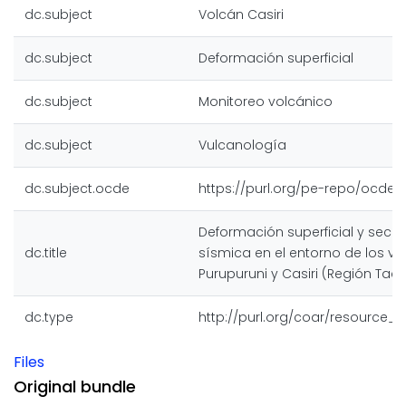
dc.subject
Volcán Casiri
dc.subject
Deformación superficial
dc.subject
Monitoreo volcánico
dc.subject
Vulcanología
dc.subject.ocde
https://purl.org/pe-repo/ocde/f
Deformación superficial y secu
dc.title
sísmica en el entorno de los v
Purupuruni y Casiri (Región Tac
dc.type
http://purl.org/coar/resource_
Files
Original bundle