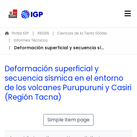
Home
Portal IGP
REGEN
Ciencias de la Tierra Sólida
Informes Técnicos
About REGEN
Deformación superficial y secuencia sísmica en el entorno de los volcanes Purupuruni y Casiri (Región Tacna)
Communities & Collections
Find
Deformación superficial y
Statistics
secuencia sísmica en el entorno
de los volcanes Purupuruni y Casiri
Log In
(Región Tacna)
EN
Simple item page