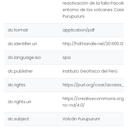
reactivación de la falla Pacollo 
entorno de los volcanes Casiri 
Purupuruni.
dc.format
application/pdf
dc.identifier.uri
http://hdl.handle.net/20.500.128
dc.language.iso
spa
dc.publisher
Instituto Geofísico del Perú
dc.rights
https://purl.org/coar/access_r
https://creativecommons.org/l
dc.rights.uri
nc-nd/4.0/
dc.subject
Volcán Purupuruni