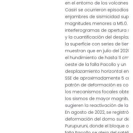
en el entorno de los volcanes P
Casiri se ocurrieron episodios 
enjambres de sismicidad superf
magnitudes menores a M5.0. L
interferogramas de apertura sin
y la cuantificación del desplaz
la superficie con series de tie
muestran que en julio del 2020 
el hundimiento de hasta 11 cm d
oeste de la falla Pacollo y un
desplazamiento horizontal en d
SSE de aproximadamente 5 cm.
patrón de deformación es coh
los mecanismos focales obten
los sismos de mayor magnitud
sugieren la reactivación de la fa
En agosto de 2022, se registró l
deformación del domo sur del 
Purupuruni, donde el bloque oes
falla Pacollo se aleja del satélit