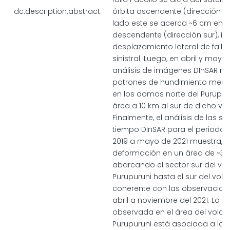
dc.description.abstract
órbita ascendente (dirección no
lado este se acerca ~6 cm en ó
descendente (dirección sur), in
desplazamiento lateral de fall
sinistral. Luego, en abril y mayo 
análisis de imágenes DInSAR m
patrones de hundimiento meno
en los domos norte del Purupur
área a 10 km al sur de dicho vo
Finalmente, el análisis de las se
tiempo DInSAR para el periodo
2019 a mayo de 2021 muestra, l
deformación en un área de ~36
abarcando el sector sur del vo
Purupuruni hasta el sur del volcá
coherente con las observacion
abril a noviembre del 2021. La 
observada en el área del volcá
Purupuruni está asociada a la