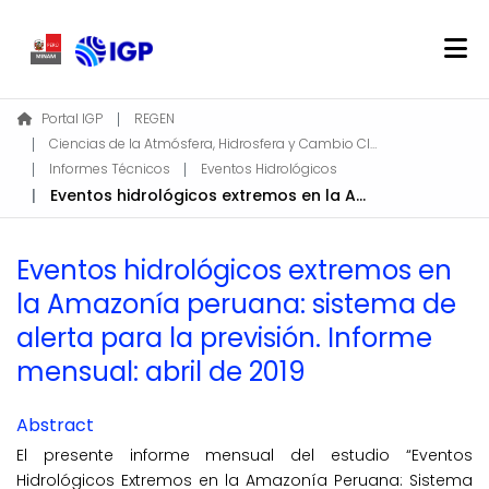
Home
Portal IGP
REGEN
Ciencias de la Atmósfera, Hidrosfera y Cambio Climático
About REGEN
Informes Técnicos
Eventos Hidrológicos
Communities & Collections
Eventos hidrológicos extremos en la Amazonía peruana: sistema de alerta para la previsión. Informe mensual: abril de 2019
Find
Statistics
Eventos hidrológicos extremos en
la Amazonía peruana: sistema de
Log In
alerta para la previsión. Informe
mensual: abril de 2019
EN
Abstract
El presente informe mensual del estudio “Eventos
Hidrológicos Extremos en la Amazonía Peruana: Sistema