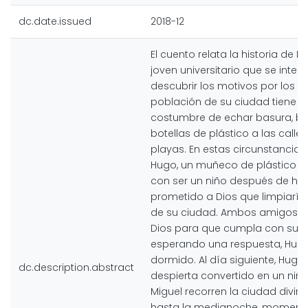
dc.date.issued
2018-12
El cuento relata la historia de Mi
joven universitario que se inter
descubrir los motivos por los cu
población de su ciudad tiene la
costumbre de echar basura, bo
botellas de plástico a las calle
playas. En estas circunstancia
Hugo, un muñeco de plástico 
con ser un niño después de ha
prometido a Dios que limpiaría 
de su ciudad. Ambos amigos 
Dios para que cumpla con su 
esperando una respuesta, Hug
dormido. Al día siguiente, Hugo
dc.description.abstract
despierta convertido en un niño
Miguel recorren la ciudad divirt
hasta la medianoche, moment