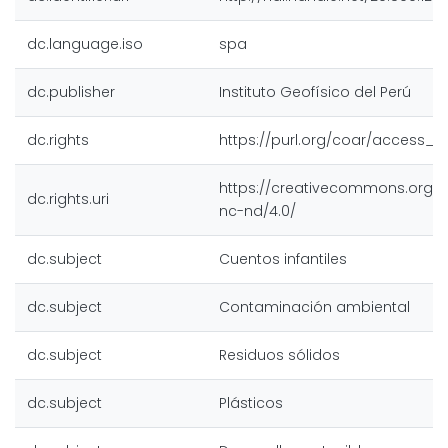
dc.language.iso
spa
dc.publisher
Instituto Geofísico del Perú
dc.rights
https://purl.org/coar/access_r
https://creativecommons.org/l
dc.rights.uri
nc-nd/4.0/
dc.subject
Cuentos infantiles
dc.subject
Contaminación ambiental
dc.subject
Residuos sólidos
dc.subject
Plásticos