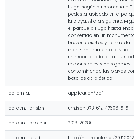
Hugo, según su promesa a Dios
pedestal ubicado en el parque
la playa. Al día siguiente, Migu
el parque a Hugo hasta encontr
convertido en un monumento, t
brazos abiertos y la mirada fija
mar. El monumento al Niño de P
un recordatorio para que tod
responsables y no sigamos
contaminando las playas con b
botellas de plástico.
dc.format
application/pdf
dc.identifier.isbn
urn:isbn:978-612-47606-5-5
dc.identifier.other
2018-20280
dc.identifier.uri
http://hdl.handle.net/20.500.128