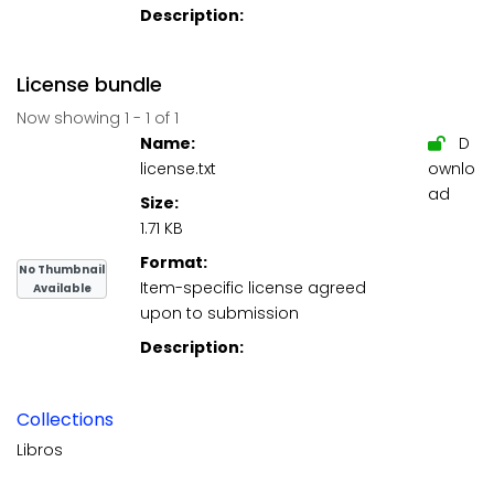
Description:
License bundle
Now showing
1 - 1 of 1
Name:
D
license.txt
ownlo
ad
Size:
1.71 KB
Format:
No Thumbnail
Item-specific license agreed
Available
upon to submission
Description:
Collections
Libros