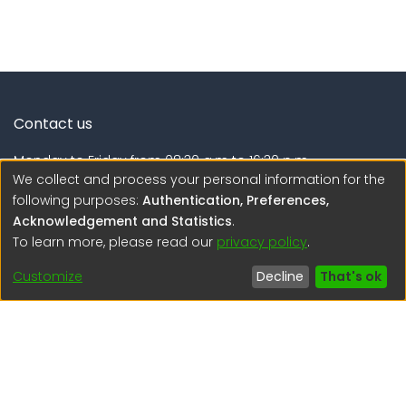
Contact us
Monday to Friday from 08:30 a.m to 16:30 p.m.
We collect and process your personal information for the
Calle Calatrava N° 216 , Urb. Camino Real - La Molina -
following purposes:
Authentication, Preferences,
Lima - Lima - Perú
Acknowledgement and Statistics
.
To learn more, please read our
privacy policy
.
regen@igp.gob.pe
(51) 54 369212
Customize
Decline
That's ok
Interesting links
1. Citizen inquiries
2. Reporting Concerns
3. Corruption complaints