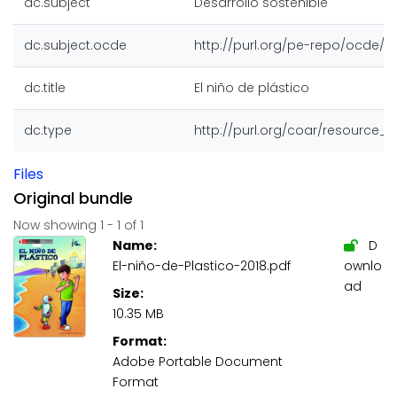
dc.subject
Desarrollo sostenible
dc.subject.ocde
http://purl.org/pe-repo/ocde/fo
dc.title
El niño de plástico
dc.type
http://purl.org/coar/resource_t
Files
Original bundle
Now showing
1 - 1 of 1
Name:
D
El-niño-de-Plastico-2018.pdf
ownlo
ad
Size:
10.35 MB
Format:
Adobe Portable Document
Format