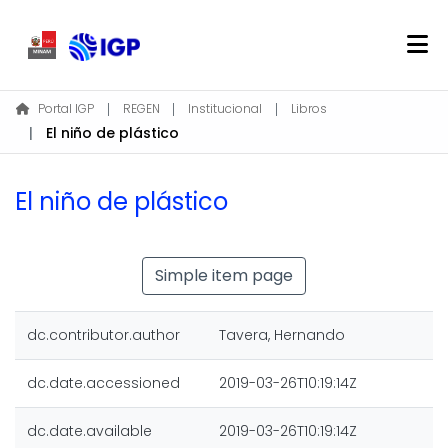
Home
Portal IGP
REGEN
Institucional
Libros
El niño de plástico
About REGEN
Communities & Collections
El niño de plástico
Find
Statistics
Simple item page
Log In
dc.contributor.author
Tavera, Hernando
EN
dc.date.accessioned
2019-03-26T10:19:14Z
dc.date.available
2019-03-26T10:19:14Z