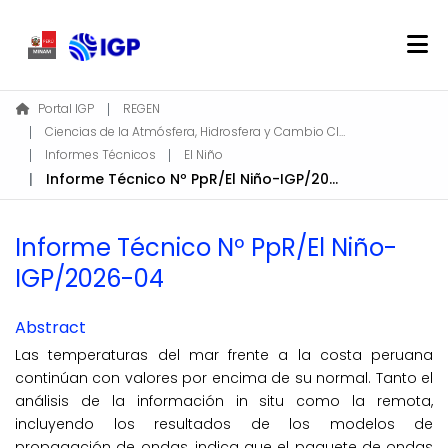
Home
Portal IGP
REGEN
Ciencias de la Atmósfera, Hidrosfera y Cambio Climático
About REGEN
Informes Técnicos
El Niño
Communities & Collections
Informe Técnico Nº PpR/El Niño-IGP/2026-04
Find
Statistics
Informe Técnico Nº PpR/El Niño-
IGP/2026-04
Log In
Abstract
EN
Las temperaturas del mar frente a la costa peruana
continúan con valores por encima de su normal. Tanto el
análisis de la información in situ como la remota,
incluyendo los resultados de los modelos de
propagación de ondas, indica que el paquete de ondas