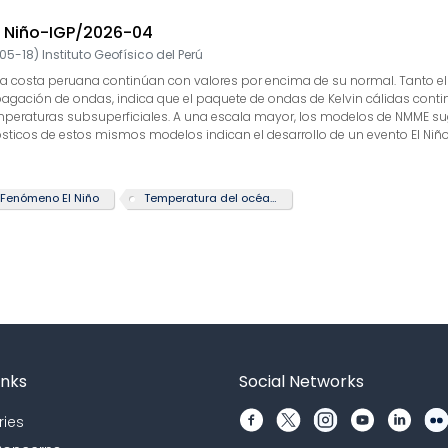
l Niño-IGP/2026-04
05-18
)
Instituto Geofísico del Perú
la costa peruana continúan con valores por encima de su normal. Tanto el 
gación de ondas, indica que el paquete de ondas de Kelvin cálidas continu
peraturas subsuperficiales. A una escala mayor, los modelos de NMME sugi
ósticos de estos mismos modelos indican el desarrollo de un evento El Niño e
limitar la confiabilidad de estos pronósticos más allá de mayo. Se espera 
Fenómeno El Niño
Temperatura del océano
inks
Social Networks
ries