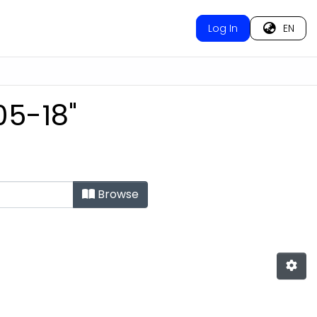
Log In
EN
05-18"
Browse