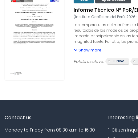
Informe Técnico Nº PpR/E
(
Instituto Geofísico del Perú
,
2026-
Las temperaturas del mar frente a 
resultados de los modelos de propa
impacto principalmente en las tem
magnitud fuerte. Por otro, los pron
barrera de predictibilidad podría 
Show more
El Niño
Palabras clave:
Contact us
Interesting l
Monday to Friday from 08:30 a.m to 16:30
1. Citizen inqui