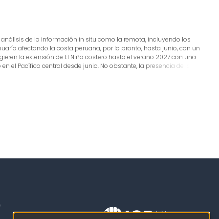
análisis de la información in situ como la remota, incluyendo los
aría afectando la costa peruana, por lo pronto, hasta junio, con un
eren la extensión de El Niño costero hasta el verano 2027 con una
n el Pacífico central desde junio. No obstante, la presencia de la
que los futuros pronósticos mejoren su capacidad predictiva.