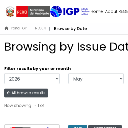
Home
About REG
Portal IGP
REGEN
Browse by Date
Browsing by Issue Dat
Filter results by year or month
All browse results
Now showing
1 - 1 of 1
Item
Open Access