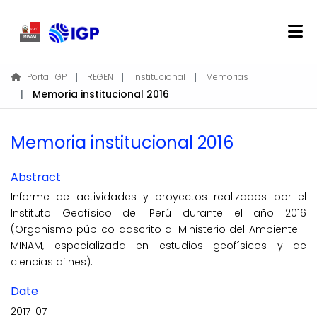
Home
Portal IGP
REGEN
Institucional
Memorias
Memoria institucional 2016
About REGEN
Communities & Collections
Memoria institucional 2016
Find
Statistics
Abstract
Informe de actividades y proyectos realizados por el
Log In
Instituto Geofísico del Perú durante el año 2016
(Organismo público adscrito al Ministerio del Ambiente -
MINAM, especializada en estudios geofísicos y de
EN
ciencias afines).
Date
2017-07