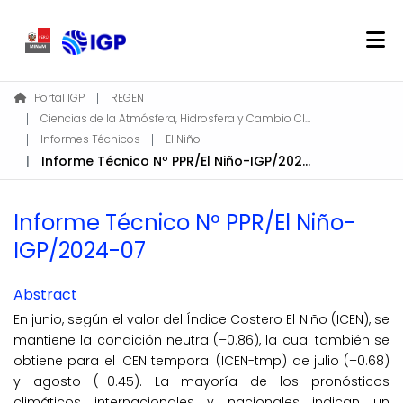
Home
Portal IGP
REGEN
Ciencias de la Atmósfera, Hidrosfera y Cambio Climático
About REGEN
Informes Técnicos
El Niño
Communities & Collections
Informe Técnico Nº PPR/El Niño-IGP/2024-07
Find
Statistics
Informe Técnico Nº PPR/El Niño-
IGP/2024-07
Log In
Abstract
EN
En junio, según el valor del Índice Costero El Niño (ICEN), se
mantiene la condición neutra (–0.86), la cual también se
obtiene para el ICEN temporal (ICEN-tmp) de julio (–0.68)
y agosto (–0.45). La mayoría de los pronósticos
climáticos internacionales y nacionales indican un