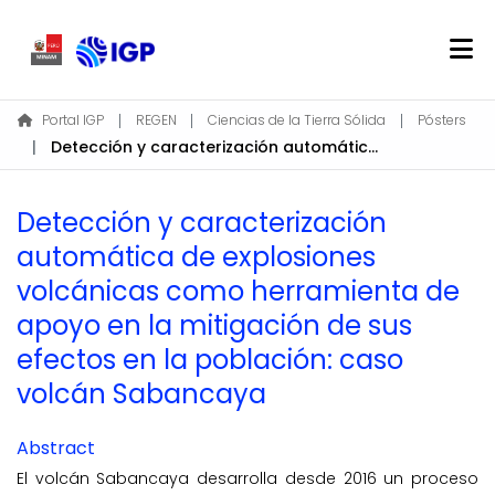
Home
Portal IGP
REGEN
Ciencias de la Tierra Sólida
Pósters
Detección y caracterización automática de explosiones volcánicas como herramienta de apoyo en la mitigación de sus efectos en la población: caso volcán Sabancaya
About REGEN
Communities & Collections
Detección y caracterización
Find
automática de explosiones
Statistics
volcánicas como herramienta de
apoyo en la mitigación de sus
Log In
efectos en la población: caso
volcán Sabancaya
EN
Abstract
El volcán Sabancaya desarrolla desde 2016 un proceso