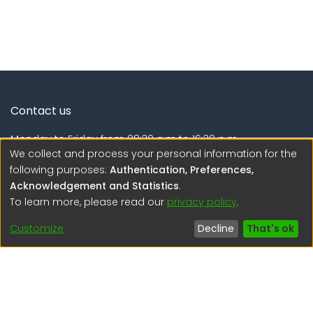
Contact us
Monday to Friday from 08:30 a.m to 16:30 p.m.
We collect and process your personal information for the
Calle Calatrava N° 216 , Urb. Camino Real - La Molina -
following purposes:
Authentication, Preferences,
Lima - Lima - Perú
Acknowledgement and Statistics
.
To learn more, please read our
privacy policy
.
regen@igp.gob.pe
(51) 54 369212
Customize
Decline
That's ok
Interesting links
1. Citizen inquiries
2. Reporting Concerns