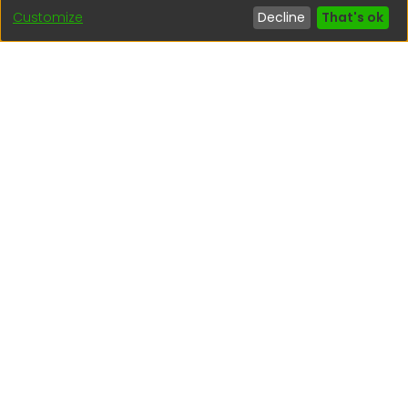
Customize
Decline
That's ok
regen@igp.gob.pe
(51) 54 369212
Interesting links
1. Citizen inquiries
2. Reporting Concerns
3. Corruption complaints
4. ISO certifications
5. Request for access to public information
6. Transparency Portal
Social Networks
Indexed by