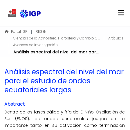
Home
Portal IGP
REGEN
Ciencias de la Atmósfera, Hidrosfera y Cambio Climático
Artículos
About REGEN
Avances de Investigación
Communities & Collections
Análisis espectral del nivel del mar para el estudio de ondas ecuatoriales largas
Find
Statistics
Análisis espectral del nivel del mar
para el estudio de ondas
Log In
ecuatoriales largas
EN
Abstract
Dentro de las fases cálida y fría del El Niño-Oscilación del
Sur (ENOS), las ondas ecuatoriales juegan un rol
importante tanto en su activación como terminación.