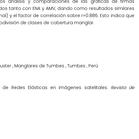
 los análisis y comparaciones de las gráficas de firmas
dos tanto con ENA y AMV, dando como resultados similares
l) y el factor de correlación sobre r=0.886. Esto indica que
ubdivisión de clases de cobertura manglar.
luster
,
Manglares de Tumbes
,
Tumbes
,
Perú
tmo de Redes Elásticas en imágenes satelitales.
Revista de