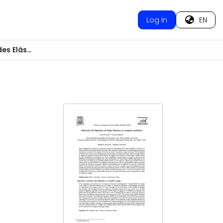
Log In
EN
Aplicación del Algoritmo de Redes Elásticas en imágenes satelitales