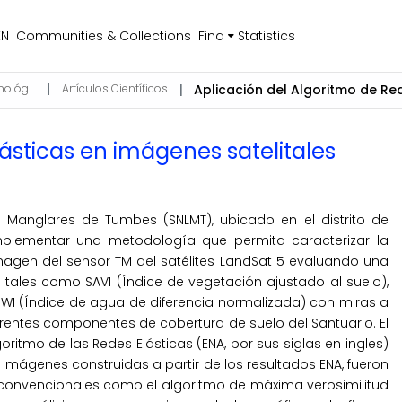
EN
Communities & Collections
Find
Statistics
Instrumentación Geofísica y Desarrollo Tecnológico
Artículos Científicos
lásticas en imágenes satelitales
os Manglares de Tumbes (SNLMT), ubicado en el distrito de
plementar una metodología que permita caracterizar la
imagen del sensor TM del satélites LandSat 5 evaluando una
, tales como SAVI (Índice de vegetación ajustado al suelo),
DWI (Índice de agua de diferencia normalizada) con miras a
erentes componentes de cobertura de suelo del Santuario. El
oritmo de las Redes Elásticas (ENA, por sus siglas en ingles)
s imágenes construidas a partir de los resultados ENA, fueron
onvencionales como el algoritmo de máxima verosimilitud