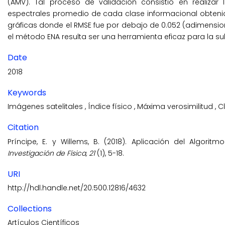
(AMV). Tal proceso de validación consistió en realizar
espectrales promedio de cada clase informacional obteni
gráficas donde el RMSE fue por debajo de 0.052 (adimensiona
el método ENA resulta ser una herramienta eficaz para la s
Date
2018
Keywords
Imágenes satelitales
,
Índice físico
,
Máxima verosimilitud
,
C
Citation
Príncipe, E. y Willems, B. (2018). Aplicación del Algori
Investigación de Física, 21
(1), 5-18.
URI
http://hdl.handle.net/20.500.12816/4632
Collections
Artículos Científicos