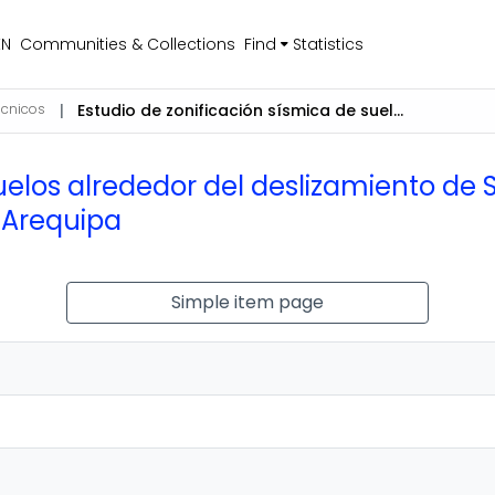
EN
Communities & Collections
Find
Statistics
écnicos
Estudio de zonificación sísmica de suelos alrededor del deslizamiento de Siguas (Distrito de Majes y Siguas, Provincia de Caylloma) – Región de Arequipa
uelos alrededor del deslizamiento de S
 Arequipa
Simple item page