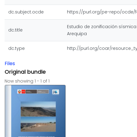
dc.subject.ocde
https://purl.org/pe-repo/ocde/f
Estudio de zonificación sísmica
dc.title
Arequipa
dc.type
http://purl.org/coar/resource_
Files
Original bundle
Now showing
1 - 1 of 1