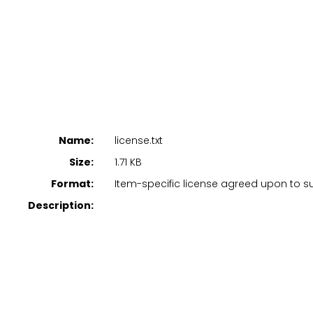
Name:
license.txt
Size:
1.71 KB
Format:
Item-specific license agreed upon to 
Description: