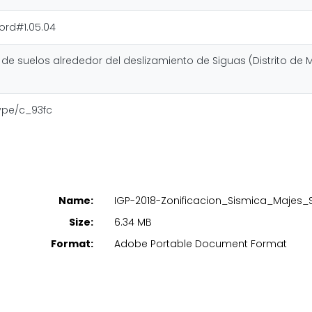
ord#1.05.04
 de suelos alrededor del deslizamiento de Siguas (Distrito de 
type/c_93fc
Name:
IGP-2018-Zonificacion_Sismica_Majes_
Size:
6.34 MB
Format:
Adobe Portable Document Format