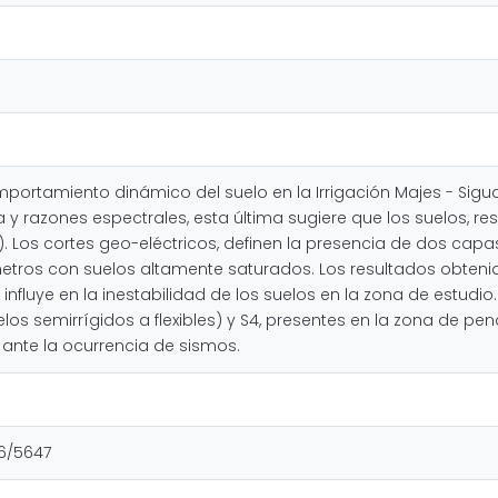
mportamiento dinámico del suelo en la Irrigación Majes - Sig
a y razones espectrales, esta última sugiere que los suelos,
 Los cortes geo-eléctricos, definen la presencia de dos capas,
ros con suelos altamente saturados. Los resultados obtenidos
influye en la inestabilidad de los suelos en la zona de estudio
uelos semirrígidos a flexibles) y S4, presentes en la zona de p
 ante la ocurrencia de sismos.
16/5647