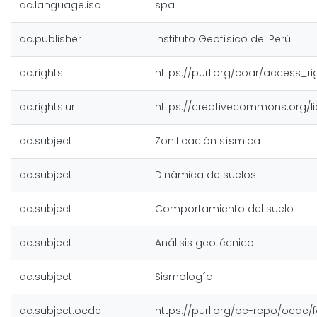
dc.language.iso
spa
dc.publisher
Instituto Geofísico del Perú
dc.rights
https://purl.org/coar/access_r
dc.rights.uri
https://creativecommons.org/l
dc.subject
Zonificación sísmica
dc.subject
Dinámica de suelos
dc.subject
Comportamiento del suelo
dc.subject
Análisis geotécnico
dc.subject
Sismología
dc.subject.ocde
https://purl.org/pe-repo/ocde/f