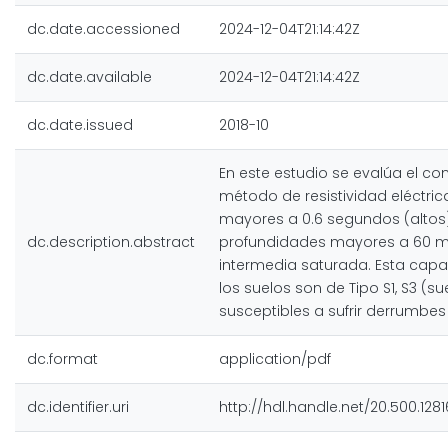
dc.date.accessioned
2024-12-04T21:14:42Z
dc.date.available
2024-12-04T21:14:42Z
dc.date.issued
2018-10
En este estudio se evalúa el co
método de resistividad eléctric
mayores a 0.6 segundos (altos).
dc.description.abstract
profundidades mayores a 60 met
intermedia saturada. Esta capa 
los suelos son de Tipo S1, S3 (s
susceptibles a sufrir derrumbes
dc.format
application/pdf
dc.identifier.uri
http://hdl.handle.net/20.500.128