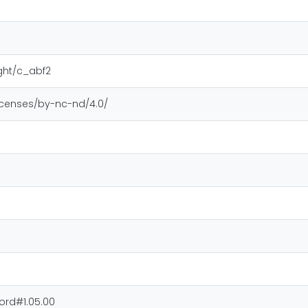
ight/c_abf2
icenses/by-nc-nd/4.0/
ord#1.05.00