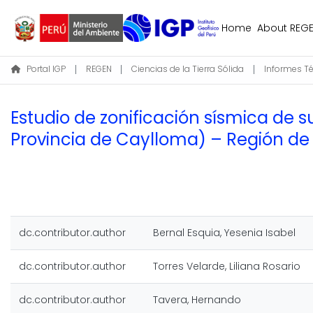
Home
About REG
Portal IGP
REGEN
Ciencias de la Tierra Sólida
Informes T
Estudio de zonificación sísmica de s
Provincia de Caylloma) – Región de
dc.contributor.author
Bernal Esquia, Yesenia Isabel
dc.contributor.author
Torres Velarde, Liliana Rosario
dc.contributor.author
Tavera, Hernando