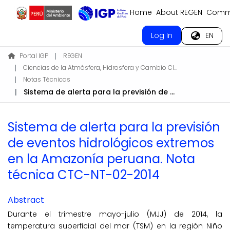
Home
About REGEN
Commu
Log In
EN
Portal IGP
REGEN
Ciencias de la Atmósfera, Hidrosfera y Cambio Climático
Notas Técnicas
Sistema de alerta para la previsión de eventos hidrológicos extremos en la Amazonía peruana. Nota técnica CTC-NT-02-2014
Sistema de alerta para la previsión
de eventos hidrológicos extremos
en la Amazonía peruana. Nota
técnica CTC-NT-02-2014
Abstract
Durante el trimestre mayo-julio (MJJ) de 2014, la
temperatura superficial del mar (TSM) en la región Niño