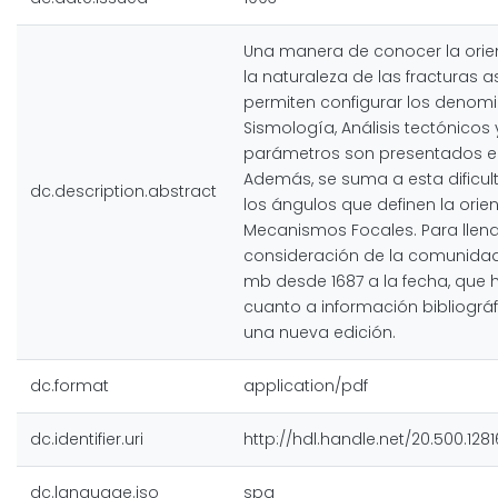
Una manera de conocer la orient
la naturaleza de las fracturas 
permiten configurar los denom
Sismología, Análisis tectónicos
parámetros son presentados en d
Además, se suma a esta dificul
dc.description.abstract
los ángulos que definen la orie
Mecanismos Focales. Para llenar
consideración de la comunidad
mb desde 1687 a la fecha, que 
cuanto a información bibliográf
una nueva edición.
dc.format
application/pdf
dc.identifier.uri
http://hdl.handle.net/20.500.128
dc.language.iso
spa