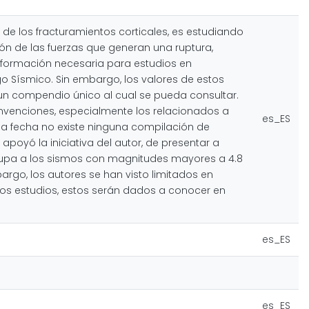
de los fracturamientos corticales, es estudiando
ón de las fuerzas que generan una ruptura,
nformación necesaria para estudios en
sgo Sísmico. Sin embargo, los valores de estos
r un compendio único al cual se pueda consultar.
onvenciones, especialmente los relacionados a
es_ES
a la fecha no existe ninguna compilación de
apoyó la iniciativa del autor, de presentar a
rupa a los sismos con magnitudes mayores a 4.8
rgo, los autores se han visto limitados en
evos estudios, estos serán dados a conocer en
es_ES
es_ES