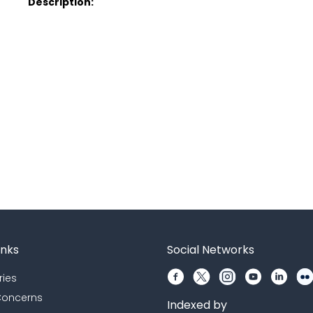
Description:
inks
Social Networks
ries
 Concerns
Indexed by