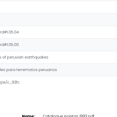
rd#1.05.04
rd#1.05.00
 of peruvian earthquakes
es para terremotos peruanos
type/c_93fc
Name:
Catalogue isoistas 1993.pdf