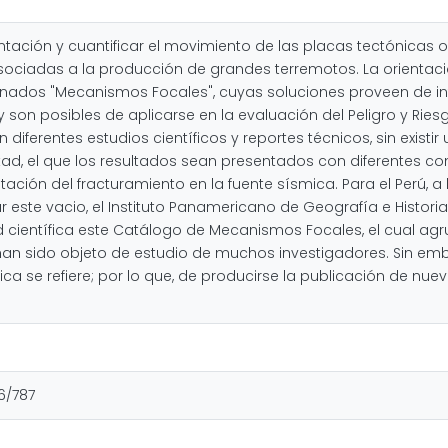
ación y cuantificar el movimiento de las placas tectónicas o 
asociadas a la producción de grandes terremotos. La orientaci
inados "Mecanismos Focales", cuyas soluciones proveen de i
 y son posibles de aplicarse en la evaluación del Peligro y Rie
iferentes estudios científicos y reportes técnicos, sin existi
tad, el que los resultados sean presentados con diferentes c
ntación del fracturamiento en la fuente sísmica. Para el Perú, 
 este vacio, el Instituto Panamericano de Geografía e Historia 
 científica este Catálogo de Mecanismos Focales, el cual ag
han sido objeto de estudio de muchos investigadores. Sin emba
ica se refiere; por lo que, de producirse la publicación de nu
16/787