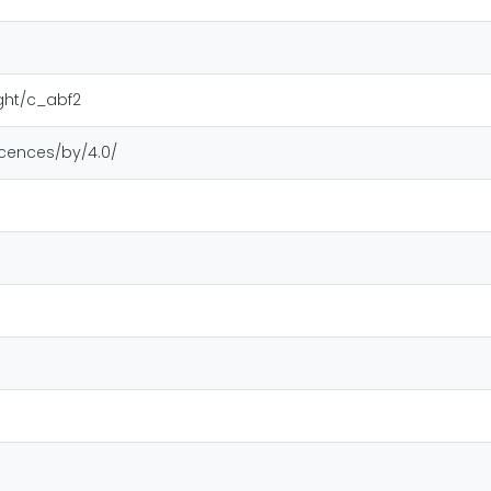
ight/c_abf2
icences/by/4.0/