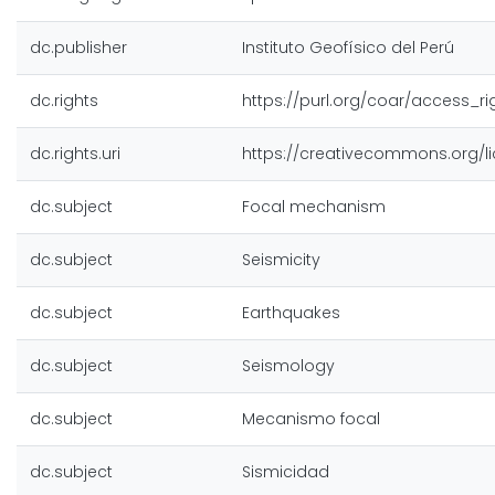
dc.publisher
Instituto Geofísico del Perú
dc.rights
https://purl.org/coar/access_r
dc.rights.uri
https://creativecommons.org/l
dc.subject
Focal mechanism
dc.subject
Seismicity
dc.subject
Earthquakes
dc.subject
Seismology
dc.subject
Mecanismo focal
dc.subject
Sismicidad