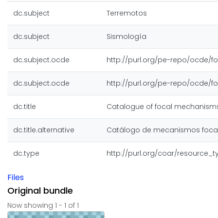
dc.subject
Terremotos
dc.subject
Sismología
dc.subject.ocde
http://purl.org/pe-repo/ocde/fo
dc.subject.ocde
http://purl.org/pe-repo/ocde/fo
dc.title
Catalogue of focal mechanisms
dc.title.alternative
Catálogo de mecanismos focal
dc.type
http://purl.org/coar/resource_
Files
Original bundle
Now showing
1 - 1 of 1