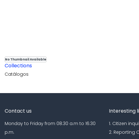
No Thumbnail Available
Collections
Catálogos
Contact us
Interesting l
Monday to Friday from 08:30 a.m to 16:30
1. Citizen inqui
p.m.
2. Reporting