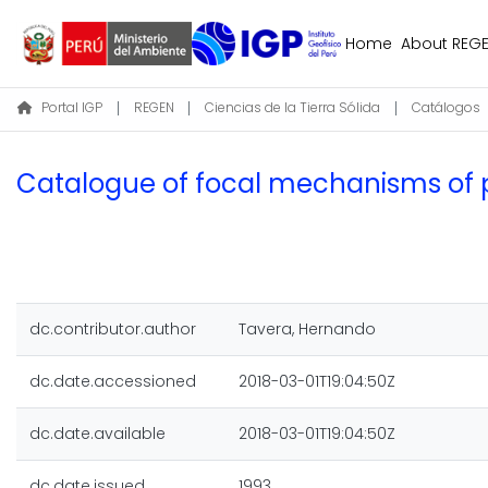
Home
About REG
Portal IGP
REGEN
Ciencias de la Tierra Sólida
Catálogos
Catalogue of focal mechanisms of 
dc.contributor.author
Tavera, Hernando
dc.date.accessioned
2018-03-01T19:04:50Z
dc.date.available
2018-03-01T19:04:50Z
dc.date.issued
1993