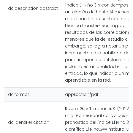
índice El Niño 3.4 con tiempos 
dc.description.abstract
antelación de hasta 14 meses. 
modificación presentada no us
técnica transfer-learning, por lo
resultados de las correlacione
menores que la del estudio cita
embargo, se logra notar un pot
incremento en la habilidad de 
para tiempos de antelación ma
incluir la estacionalidad en la 
entrada, lo que indicaría un me
aprendizaje en la red.
dc.format
application/pdf
Rivera, G., y Takahashi, K. (2022)
una red neuronal convolucional
dc.identifier.citation
pronóstico del índice El Niño 3.
científico El Niño,$==Instituto Ge