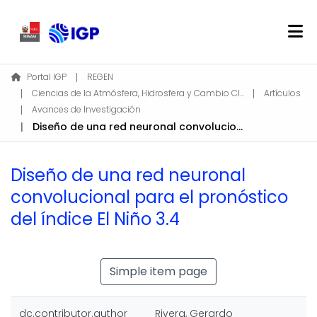
Home
Portal IGP
REGEN
Ciencias de la Atmósfera, Hidrosfera y Cambio Climático
Artículos
About REGEN
Avances de Investigación
Communities & Collections
Diseño de una red neuronal convolucional para el pronóstico del índice El Niño 3.4
Find
Statistics
Diseño de una red neuronal
convolucional para el pronóstico
Log In
del índice El Niño 3.4
EN
Simple item page
dc.contributor.author
Rivera, Gerardo