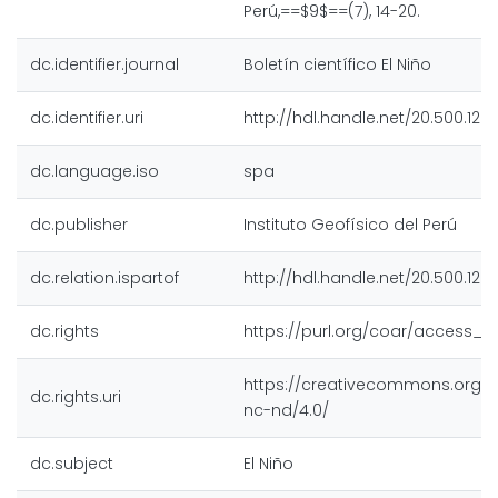
Perú,==$9$==(7), 14-20.
dc.identifier.journal
Boletín científico El Niño
dc.identifier.uri
http://hdl.handle.net/20.500.128
dc.language.iso
spa
dc.publisher
Instituto Geofísico del Perú
dc.relation.ispartof
http://hdl.handle.net/20.500.128
dc.rights
https://purl.org/coar/access_r
https://creativecommons.org/l
dc.rights.uri
nc-nd/4.0/
dc.subject
El Niño