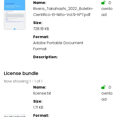
Name:
D
Rivera_Takahashi_2022_Boletin-
ownlo
Cientifico-El-Niño-Vol.9-N°7.pdf
ad
Size:
728.18 KB
Format:
Adobe Portable Document
Format
Description:
License bundle
Now showing
1 - 1 of 1
Name:
D
license.txt
ownlo
ad
Size:
1.71 KB
Format: