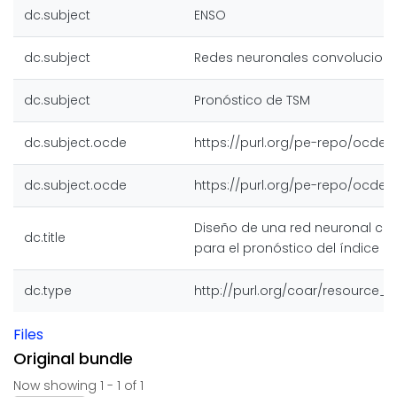
dc.subject
ENSO
dc.subject
Redes neuronales convoluciona
dc.subject
Pronóstico de TSM
dc.subject.ocde
https://purl.org/pe-repo/ocde/fo
dc.subject.ocde
https://purl.org/pe-repo/ocde/f
Diseño de una red neuronal co
dc.title
para el pronóstico del índice El 
dc.type
http://purl.org/coar/resource_
Files
Original bundle
Now showing
1 - 1 of 1