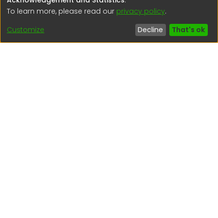
Calle Calatrava N° 216 , Urb. Camino Real - La Molina -
To learn more, please read our
privacy policy
.
Lima - Lima - Perú
Customize
Decline
That's ok
regen@igp.gob.pe
(51) 54 369212
Interesting links
1. Citizen inquiries
2. Reporting Concerns
3. Corruption complaints
4. ISO certifications
5. Request for access to public information
6. Transparency Portal
Social Networks
Indexed by