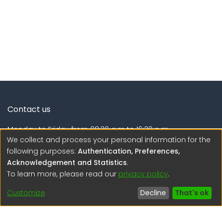
Contact us
Monday to Friday from 08:30 a.m to 16:30 p.m.
We collect and process your personal information for the
Calle Calatrava N° 216 , Urb. Camino Real - La Molina -
following purposes:
Authentication, Preferences,
Lima - Lima - Perú
Acknowledgement and Statistics
.
To learn more, please read our
privacy policy
.
regen@igp.gob.pe
(51) 54 369212
Customize
Decline
That's ok
Interesting links