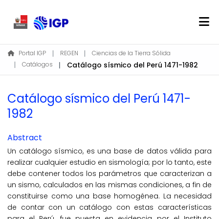
Home
Portal IGP
REGEN
Ciencias de la Tierra Sólida
Catálogos
Catálogo sísmico del Perú 1471-1982
About REGEN
Communities & Collections
Catálogo sísmico del Perú 1471-
Find
1982
Statistics
Abstract
Log In
Un catálogo sísmico, es una base de datos válida para
realizar cualquier estudio en sismología; por lo tanto, este
EN
debe contener todos los parámetros que caracterizan a
un sismo, calculados en las mismas condiciones, a fin de
constituirse como una base homogénea. La necesidad
de contar con un catálogo con estas características
para el Perú, fue puesta en evidencia por el Instituto