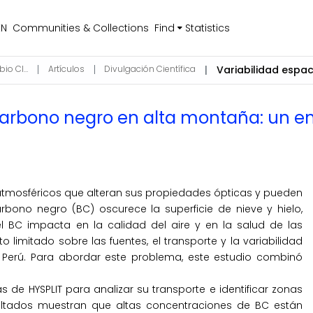
EN
Communities & Collections
Find
Statistics
Ciencias de la Atmósfera, Hidrosfera y Cambio Climático
Artículos
Divulgación Científica
 carbono negro en alta montaña: un 
tmosféricos que alteran sus propiedades ópticas y pueden
arbono negro (BC) oscurece la superficie de nieve y hielo,
 BC impacta en la calidad del aire y en la salud de las
limitado sobre las fuentes, el transporte y la variabilidad
 Perú. Para abordar este problema, este estudio combinó
de HYSPLIT para analizar su transporte e identificar zonas
ultados muestran que altas concentraciones de BC están