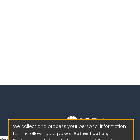
We collect and process your personal information
for the following purposes:
Authentication,
Science to protect us.