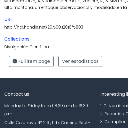
Miranda-Corzo, A, Villalobos-Puma, E., Zubieta, R., & Silva 
alta montaña: un enfoque observacional y modelado en la 
URI
http://hdl.handle.net/20.500.12816/5803
Collections
Divulgación Científica
Full item page
Ver estadísticas
Contact us
Interesting l
Monday to Friday from 08:30 a.m to 16:30
1. Citizen inqui
p.m.
2. Reporting
3. Corruption
Calle Calatrava N° 216 , Urb. Camino Real -