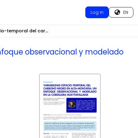
Log In
EN
Variabilidad espacio-temporal del carbono negro en alta montaña: un enfoque observacional y modelado en la cordillera Huaytapallana
enfoque observacional y modelado