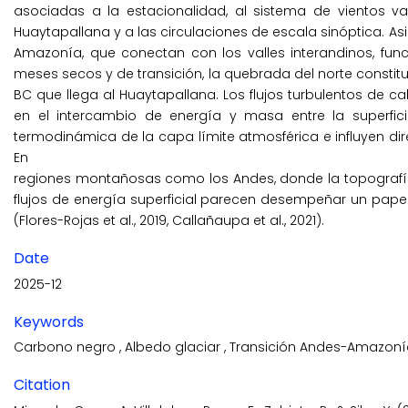
asociadas a la estacionalidad, al sistema de vientos v
Huaytapallana y a las circulaciones de escala sinóptica. A
Amazonía, que conectan con los valles interandinos, fun
meses secos y de transición, la quebrada del norte constit
BC que llega al Huaytapallana. Los flujos turbulentos de c
en el intercambio de energía y masa entre la superficie
termodinámica de la capa límite atmosférica e influyen di
En
regiones montañosas como los Andes, donde la topografía
flujos de energía superficial parecen desempeñar un papel
(Flores-Rojas et al., 2019, Callañaupa et al., 2021).
Date
2025-12
Keywords
Carbono negro
,
Albedo glaciar
,
Transición Andes-Amazon
Citation