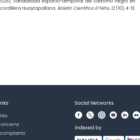
Y. (2025). Variabilidad espacio-temporal del carbono negro en
cordillera Huaytapallana.
Boletín Científico El Niño, 12
(10), 4-13.
inks
Social Networks
ries
 Concerns
Indexed by
 complaints