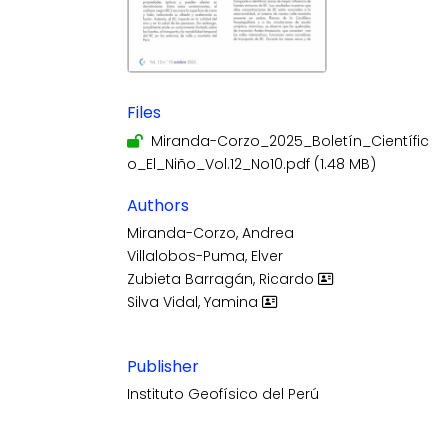
Files
Miranda-Corzo_2025_Boletín_Científic
o_El_Niño_Vol.12_No10.pdf
(1.48 MB)
Authors
Miranda-Corzo, Andrea
Villalobos-Puma, Elver
Zubieta Barragán, Ricardo
Silva Vidal, Yamina
Publisher
Instituto Geofísico del Perú