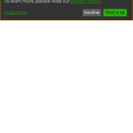
To learn more, please read our
privacy policy
.
(51) 54 369212
Customize
Decline
That's ok
Interesting links
1. Citizen inquiries
2. Reporting Concerns
3. Corruption complaints
4. ISO certifications
5. Request for access to public information
6. Transparency Portal
Social Networks
Indexed by