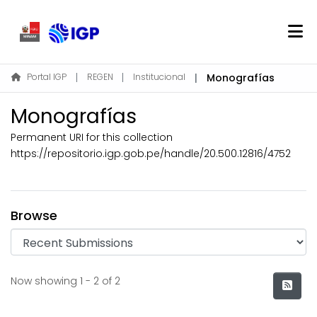
Home
Portal IGP
REGEN
Institucional
Monografías
About REGEN
Monografías
Communities & Collections
Permanent URI for this collection
Find
https://repositorio.igp.gob.pe/handle/20.500.12816/4752
Statistics
Log In
Browse
EN
Recent Submissions
Now showing
1 - 2 of 2