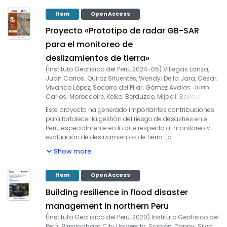
Item
Open Access
Proyecto «Prototipo de radar GB-SAR
para el monitoreo de
deslizamientos de tierra»
(
Instituto Geofísico del Perú
,
2024-05
)
Villegas Lanza,
Juan Carlos
;
Quiroz Sifuentes, Wendy
;
De la Jara, César
;
Vivanco López, Socorro del Pilar
;
Gómez Avalos, Juan
Carlos
;
Moroccoire, Keiko
;
Berduzco, Mijaell
;
Balladares,
Óscar
Este proyecto ha generado importantes contribuciones
para fortalecer la gestión del riesgo de desastres en el
Perú, especialmente en lo que respecta al monitoreo y
evaluación de deslizamientos de tierra. La
implementación del prototipo de radar GB-SAR, y su
Show more
operación en zonas críticas como Cuenca y Tabernuy,
brinda información detallada sobre los movimientos del
terreno, lo que permite detectar áreas inestables y
Item
Open Access
cuantificar los desplazamientos con precisión
Building resilience in flood disaster
milimétrica.
management in northern Peru
Estos datos son de gran utilidad para los tomadores de
(
Instituto Geofísico del Perú
,
2020
)
Instituto Geofísico del
decisiones en la gestión de riesgos, ya que les permite
Perú
;
Birmingham City University
;
Scipión, Danny
;
Silva