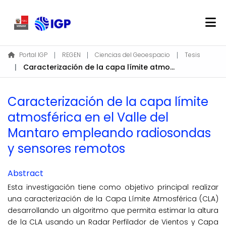
Home
Portal IGP
REGEN
Ciencias del Geoespacio
Tesis
Caracterización de la capa límite atmosférica en el Valle del Mantaro empleando radiosondas y sensores remotos
About REGEN
Communities & Collections
Caracterización de la capa límite
Find
atmosférica en el Valle del
Statistics
Mantaro empleando radiosondas
y sensores remotos
Log In
Abstract
EN
Esta investigación tiene como objetivo principal realizar
una caracterización de la Capa Límite Atmosférica (CLA)
desarrollando un algoritmo que permita estimar la altura
de la CLA usando un Radar Perfilador de Vientos y Capa