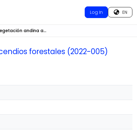
Log In
EN
Indicadores de la vegetación andina amazónica para la prevención de incendios forestales (2022-005)
cendios forestales (2022-005)