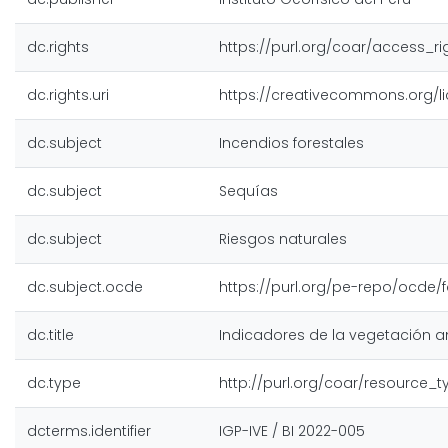
dc.rights
https://purl.org/coar/access_r
dc.rights.uri
https://creativecommons.org/l
dc.subject
Incendios forestales
dc.subject
Sequías
dc.subject
Riesgos naturales
dc.subject.ocde
https://purl.org/pe-repo/ocde/f
dc.title
Indicadores de la vegetación a
dc.type
http://purl.org/coar/resource_
dcterms.identifier
IGP-IVE / BI 2022-005