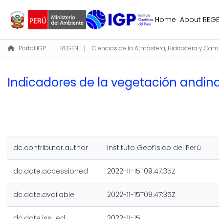
Home
About REG
Portal IGP
REGEN
Indicadores de la vegetación andin
dc.contributor.author
Instituto Geofísico del Perú
dc.date.accessioned
2022-11-15T09:47:35Z
dc.date.available
2022-11-15T09:47:35Z
dc.date.issued
2022-11-15