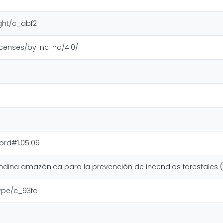
ight/c_abf2
icenses/by-nc-nd/4.0/
ord#1.05.09
ndina amazónica para la prevención de incendios forestales 
type/c_93fc