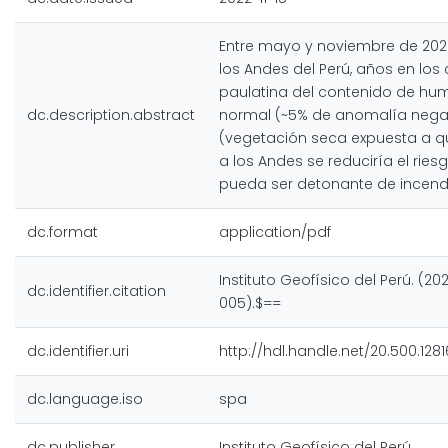
Entre mayo y noviembre de 2022,
los Andes del Perú, años en los
paulatina del contenido de hum
dc.description.abstract
normal (~5% de anomalía negati
(vegetación seca expuesta a q
a los Andes se reduciría el rie
pueda ser detonante de incendi
dc.format
application/pdf
Instituto Geofísico del Perú. (
dc.identifier.citation
005).$==
dc.identifier.uri
http://hdl.handle.net/20.500.128
dc.language.iso
spa
dc.publisher
Instituto Geofísico del Perú