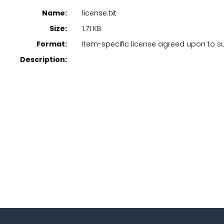
Name:
license.txt
Size:
1.71 KB
Format:
Item-specific license agreed upon to 
Description: