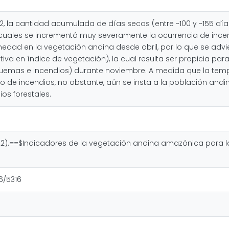
 la cantidad acumulada de días secos (entre ~100 y ~155 días
 cuales se incrementó muy severamente la ocurrencia de incen
edad en la vegetación andina desde abril, por lo que se adv
va en índice de vegetación), la cual resulta ser propicia par
uemas e incendios) durante noviembre. A medida que la temp
sgo de incendios, no obstante, aún se insta a la población and
os forestales.
2022).==$Indicadores de la vegetación andina amazónica para l
16/5316