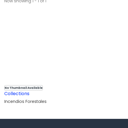
Now showing
1 - 1 of 1
No Thumbnail Available
Collections
Incendios Forestales