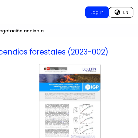
Log In
EN
Indicadores de la vegetación andina amazónica para la prevención de incendios forestales (2023-002)
cendios forestales (2023-002)