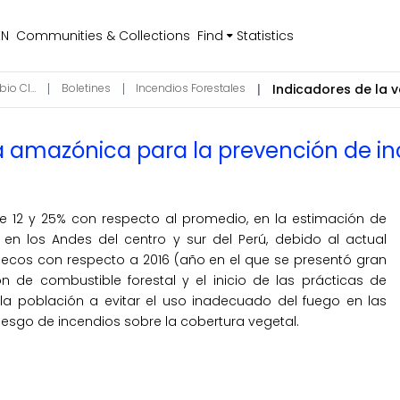
EN
Communities & Collections
Find
Statistics
Ciencias de la Atmósfera, Hidrosfera y Cambio Climático
Boletines
Incendios Forestales
a amazónica para la prevención de in
e 12 y 25% con respecto al promedio, en la estimación de
n los Andes del centro y sur del Perú, debido al actual
s secos con respecto a 2016 (año en el que se presentó gran
 de combustible forestal y el inicio de las prácticas de
a población a evitar el uso inadecuado del fuego en las
riesgo de incendios sobre la cobertura vegetal.