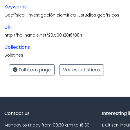
Keywords
Geofísica
,
Investigación científica
,
Estudios geofísicos
URI
http://hdl.handle.net/20.500.12816/884
Collections
Boletines
Full item page
Ver estadísticas
Contact us
Interesting l
Monday to Friday from 08:30 a.m to 16:30
1. Citizen inqui