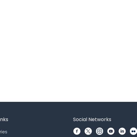
inks
Social Networks
ries