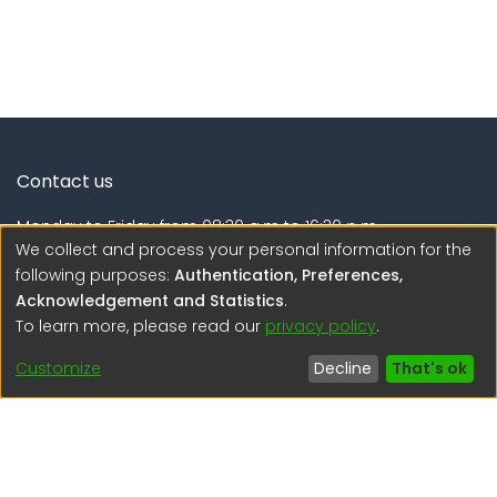
Contact us
Monday to Friday from 08:30 a.m to 16:30 p.m.
We collect and process your personal information for the
Calle Calatrava N° 216 , Urb. Camino Real - La Molina -
following purposes:
Authentication, Preferences,
Lima - Lima - Perú
Acknowledgement and Statistics
.
To learn more, please read our
privacy policy
.
regen@igp.gob.pe
(51) 54 369212
Customize
Decline
That's ok
Interesting links
1. Citizen inquiries
2. Reporting Concerns