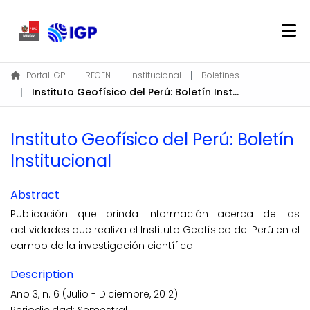
Home
Portal IGP
REGEN
Institucional
Boletines
Instituto Geofísico del Perú: Boletín Institucional
About REGEN
Communities & Collections
Instituto Geofísico del Perú: Boletín
Find
Institucional
Statistics
Abstract
Log In
Publicación que brinda información acerca de las
actividades que realiza el Instituto Geofísico del Perú en el
EN
campo de la investigación científica.
Description
Año 3, n. 6 (Julio - Diciembre, 2012)
Periodicidad: Semestral