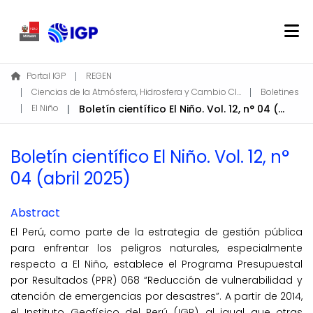
Home
Portal IGP
REGEN
Ciencias de la Atmósfera, Hidrosfera y Cambio Climático
Boletines
About REGEN
El Niño
Boletín científico El Niño. Vol. 12, n° 04 (abril 2025)
Communities & Collections
Find
Boletín científico El Niño. Vol. 12, n°
Statistics
04 (abril 2025)
Log In
Abstract
El Perú, como parte de la estrategia de gestión pública
EN
para enfrentar los peligros naturales, especialmente
respecto a El Niño, establece el Programa Presupuestal
por Resultados (PPR) 068 “Reducción de vulnerabilidad y
atención de emergencias por desastres”. A partir de 2014,
el Instituto Geofísico del Perú (IGP), al igual que otras