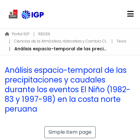
Home
Portal IGP
REGEN
Ciencias de la Atmósfera, Hidrosfera y Cambio Climático
Tesis
About REGEN
Análisis espacio-temporal de las precipitaciones y caudales durante los eventos El Niño (1982-83 y 1997-98) en la costa norte peruana
Communities & Collections
Find
Análisis espacio-temporal de las
Statistics
precipitaciones y caudales
durante los eventos El Niño (1982-
Log In
83 y 1997-98) en la costa norte
peruana
EN
Simple item page