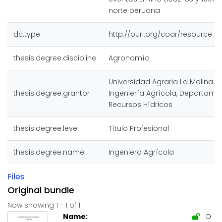
norte peruana
dc.type
http://purl.org/coar/resource_t
thesis.degree.discipline
Agronomía
Universidad Agraria La Molina. 
thesis.degree.grantor
Ingeniería Agrícola, Departame
Recursos Hídricos
thesis.degree.level
Título Profesional
thesis.degree.name
Ingeniero Agrícola
Files
Original bundle
Now showing
1 - 1 of 1
Name:
D