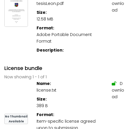
tesisLeon.pdf
ownlo
ad
Size:
12.58 MB
Format:
Adobe Portable Document
Format
Description:
License bundle
Now showing
1 - 1 of 1
Name:
D
license.txt
ownlo
ad
Size:
389 B
Format:
No Thumbnail
Item-specific license agreed
Available
upon to submission