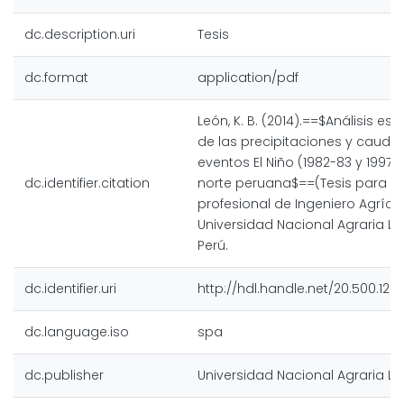
dc.description.uri
Tesis
dc.format
application/pdf
León, K. B. (2014).==$Análisis e
de las precipitaciones y caudal
eventos El Niño (1982-83 y 1997-
dc.identifier.citation
norte peruana$==(Tesis para opt
profesional de Ingeniero Agrícol
Universidad Nacional Agraria La 
Perú.
dc.identifier.uri
http://hdl.handle.net/20.500.128
dc.language.iso
spa
dc.publisher
Universidad Nacional Agraria La