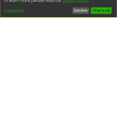
To learn more, please read our
privacy policy
.
regen@igp.gob.pe
Customize
Decline
That's ok
(51) 54 369212
Interesting links
1. Citizen inquiries
2. Reporting Concerns
3. Corruption complaints
4. ISO certifications
5. Request for access to public information
6. Transparency Portal
Social Networks
Indexed by