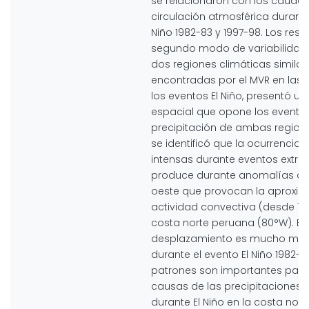
se relacionaron con los caudale
circulación atmosférica durante
Niño 1982-83 y 1997-98. Los resu
segundo modo de variabilidad
dos regiones climáticas similar
encontradas por el MVR en las 
los eventos El Niño, presentó un
espacial que opone los evento
precipitación de ambas region
se identificó que la ocurrencia d
intensas durante eventos extrem
produce durante anomalías de 
oeste que provocan la aproxim
actividad convectiva (desde 14
costa norte peruana (80°W). Es
desplazamiento es mucho más
durante el evento El Niño 1982-8
patrones son importantes para 
causas de las precipitaciones 
durante El Niño en la costa nor