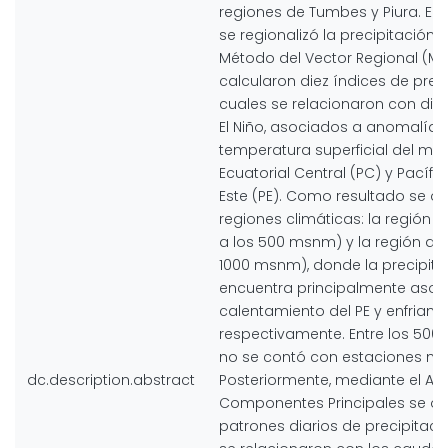
regiones de Tumbes y Piura. En 
se regionalizó la precipitación a
Método del Vector Regional (MV
calcularon diez índices de preci
cuales se relacionaron con dife
El Niño, asociados a anomalías
temperatura superficial del mar 
Ecuatorial Central (PC) y Pacífic
Este (PE). Como resultado se o
regiones climáticas: la región 
a los 500 msnm) y la región a
1000 msnm), donde la precipita
encuentra principalmente asoc
calentamiento del PE y enfriami
respectivamente. Entre los 50
no se contó con estaciones me
dc.description.abstract
Posteriormente, mediante el Aná
Componentes Principales se ob
patrones diarios de precipitació