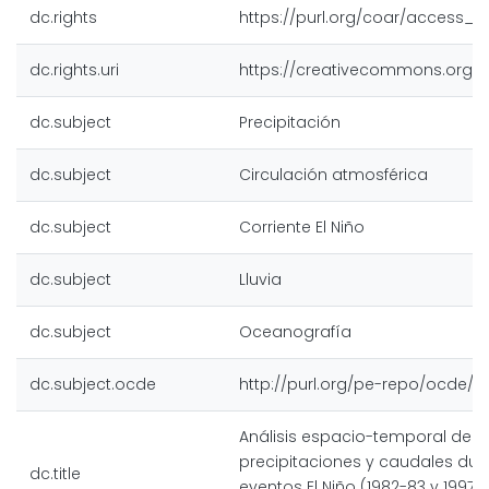
dc.rights
https://purl.org/coar/access_r
dc.rights.uri
https://creativecommons.org/l
dc.subject
Precipitación
dc.subject
Circulación atmosférica
dc.subject
Corriente El Niño
dc.subject
Lluvia
dc.subject
Oceanografía
dc.subject.ocde
http://purl.org/pe-repo/ocde/fo
Análisis espacio-temporal de l
precipitaciones y caudales dur
dc.title
eventos El Niño (1982-83 y 1997-