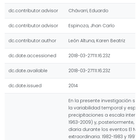
dc.contributor.advisor
Chávarri, Eduardo
dc.contributor.advisor
Espinoza, Jhan Carlo
dc.contributor.author
León Altuna, Karen Beatriz
dc.date.accessioned
2018-03-27T11:16:23Z
dc.date.available
2018-03-27T11:16:23Z
dc.date.issued
2014
En la presente investigación se
la variabilidad temporal y espac
precipitaciones a escala intera
1963-2009) y, posteriormente, a
diaria durante los eventos El N
extraordinaria: 1982-1983 y 1997-