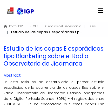
Home
Portal IGP
REGEN
Ciencias del Geoespacio
Tesis
Estudio de las capas E esporádicas tipo Blanketing sobre el Radio Observatorio de Jicamarca
About REGEN
Communities & Collections
Estudio de las capas E esporádicas
Find
tipo Blanketing sobre el Radio
Statistics
Observatorio de Jicamarca
Log In
Abstract
En esta tesis se ha desarrollado el primer estudio
EN
estadístico de la ocurrencia de las capas Esb sobre el
Radio Observatorio de Jicamarca usando ionogramas
de la Digital Portable Sounder (DPS) – 4 registrados entre
2001 y 2018. Se ha encontrado que estas capas Esb