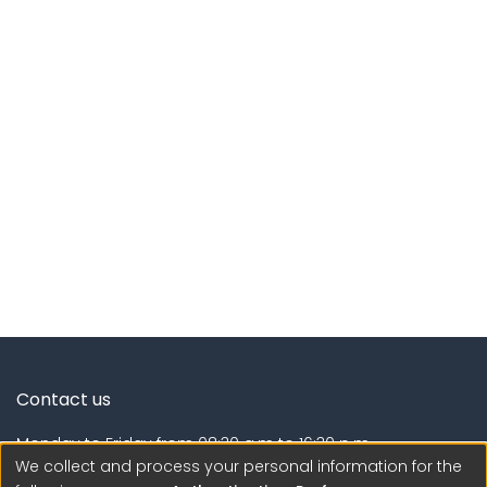
Contact us
Monday to Friday from 08:30 a.m to 16:30 p.m.
We collect and process your personal information for the
Calle Calatrava N° 216 , Urb. Camino Real - La Molina -