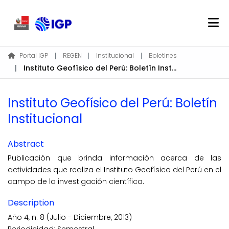
Home
Portal IGP
REGEN
Institucional
Boletines
Instituto Geofísico del Perú: Boletín Institucional
About REGEN
Communities & Collections
Instituto Geofísico del Perú: Boletín
Find
Institucional
Statistics
Abstract
Log In
Publicación que brinda información acerca de las
actividades que realiza el Instituto Geofísico del Perú en el
EN
campo de la investigación científica.
Description
Año 4, n. 8 (Julio - Diciembre, 2013)
Periodicidad: Semestral