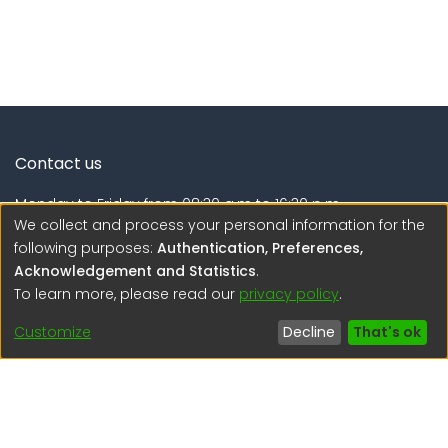
Contact us
Monday to Friday from 08:30 a.m to 16:30 p.m.
We collect and process your personal information for the
Calle Calatrava N° 216 , Urb. Camino Real - La Molina -
following purposes:
Authentication, Preferences,
Lima - Lima - Perú
Acknowledgement and Statistics
.
To learn more, please read our
privacy policy
.
regen@igp.gob.pe
(51) 54 369212
Customize
Decline
That's ok
Interesting links
1. Citizen inquiries
2. Reporting Concerns