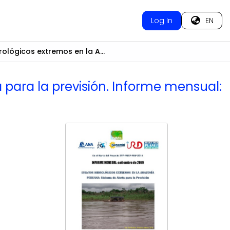
Log In
EN
Eventos hidrológicos extremos en la Amazonía peruana: sistema de alerta para la previsión. Informe mensual: setiembre de 2019
 para la previsión. Informe mensual: