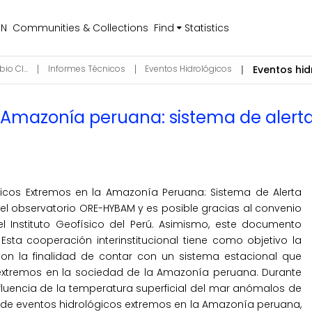
EN
Communities & Collections
Find
Statistics
Ciencias de la Atmósfera, Hidrosfera y Cambio Climático
Informes Técnicos
Eventos Hidrológicos
 Amazonía peruana: sistema de alerta
gicos Extremos en la Amazonía Peruana: Sistema de Alerta
del observatorio ORE-HYBAM y es posible gracias al convenio
 el Instituto Geofísico del Perú. Asimismo, este documento
Esta cooperación interinstitucional tiene como objetivo la
on la finalidad de contar con un sistema estacional que
 extremos en la sociedad de la Amazonía peruana. Durante
nfluencia de la temperatura superficial del mar anómalos de
 de eventos hidrológicos extremos en la Amazonía peruana,