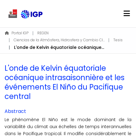
Home
Portal IGP
REGEN
Ciencias de la Atmósfera, Hidrosfera y Cambio Climático
Tesis
About REGEN
L'onde de Kelvin équatoriale océanique intrasaisonnière et les événements El Niño du Pacifique central
Communities & Collections
Find
L'onde de Kelvin équatoriale
Statistics
océanique intrasaisonnière et les
événements El Niño du Pacifique
Log In
central
EN
Abstract
Le phénomène El Niño est le mode dominant de la
variabilité du climat aux échelles de temps interannuelles
dans le Pacifique tropical. Il modifie considérablement le