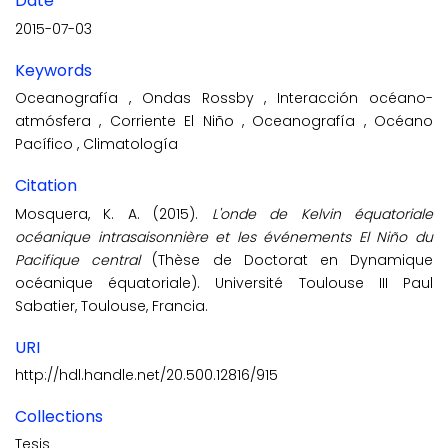
Date
2015-07-03
Keywords
Oceanografía
,
Ondas Rossby
,
Interacción océano-
atmósfera
,
Corriente El Niño
,
Oceanografía
,
Océano
Pacífico
,
Climatología
Citation
Mosquera, K. A. (2015).
L'onde de Kelvin équatoriale
océanique intrasaisonnière et les événements El Niño du
Pacifique central
(Thèse de Doctorat en Dynamique
océanique équatoriale). Université Toulouse III Paul
Sabatier, Toulouse, Francia.
URI
http://hdl.handle.net/20.500.12816/915
Collections
Tesis